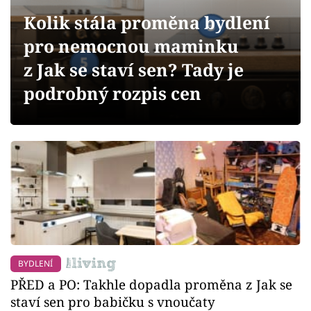
Sledujte prima+
Kolik stála proměna bydlení
pro nemocnou maminku
Přihlášení
z Jak se staví sen? Tady je
podrobný rozpis cen
Sledujte nás
BYDLENÍ
PŘED a PO: Takhle dopadla proměna z Jak se
staví sen pro babičku s vnoučaty