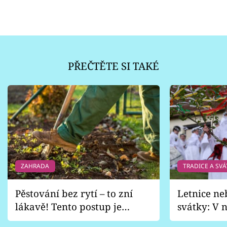
PŘEČTĚTE SI TAKÉ
ZAHRADA
TRADICE A SVÁ
Pěstování bez rytí – to zní
Letnice ne
lákavě! Tento postup je
svátky: V n
vhodný jen pro některé
pondělí z