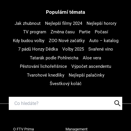
Populární témata
Jak zhubnout
Nejlepší filmy 2024
Nejlepší horory
TV program
Změna času
Partie
Počasí
Kdy budou volby
ZOO Nové začátky
Auto – katalog
7 pádů Honzy Dědka
Volby 2025
Svařené víno
Tatarák podle Pohlreicha
Aloe vera
Pěstování lichořeřišnice
Výpočet ascendentu
Tvarohové knedlíky
Nejlepší palačinky
Švestkový koláč
O FTV Prima
Management