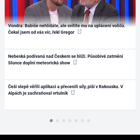
Vondra: Babiše nehlídáte, ale svítíte mu na uplácení voličů.
Čekal jsem od vás víc, řekl Gregor
Nebeská podívaná nad Českem se blíží. Působivé zatmění
Slunce doplní meteorická show
Češi slepě věřili aplikaci a přecenili síly, píší v Rakousku. V
Alpách je zachraňoval vrtulník