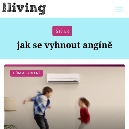
Trendy:
JAK UŠETŘIT
POKOJOVÉ KVĚTINY
ŠTÍTEK
BYDLENÍ SLAVNÝCH
ZAHRADA
jak se vyhnout angíně
Témata
DŮM A BYDLENÍ
Bydlení
Zahrada
Design