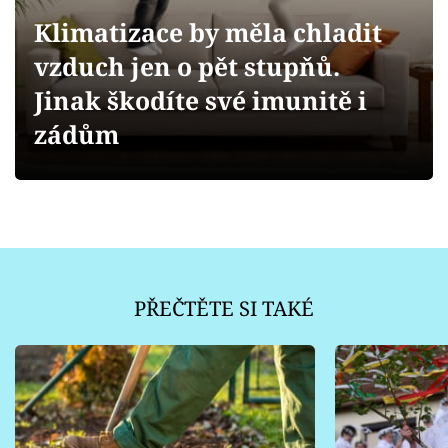
Sledujte prima+
Klimatizace by měla chladit
vzduch jen o pět stupňů.
Přihlášení
Jinak škodíte své imunitě i
zádům
Sledujte nás
PŘEČTĚTE SI TAKÉ