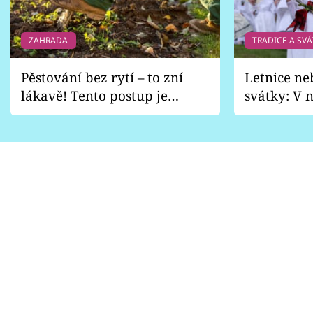
ZAHRADA
TRADICE A SVÁ
Pěstování bez rytí – to zní
Letnice ne
lákavě! Tento postup je
svátky: V n
vhodný jen pro některé
pondělí z
zahrady