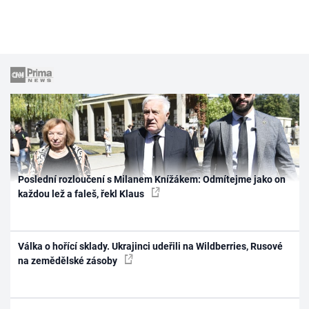
Poslední rozloučení s Milanem Knížákem: Odmítejme jako on
každou lež a faleš, řekl Klaus
Válka o hořící sklady. Ukrajinci udeřili na Wildberries, Rusové
na zemědělské zásoby