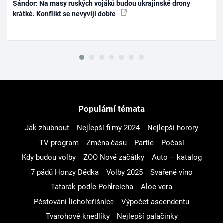
Šándor: Na masy ruských vojáků budou ukrajinské drony
krátké. Konflikt se nevyvíjí dobře
Populární témata
Jak zhubnout
Nejlepší filmy 2024
Nejlepší horory
TV program
Změna času
Partie
Počasí
Kdy budou volby
ZOO Nové začátky
Auto – katalog
7 pádů Honzy Dědka
Volby 2025
Svařené víno
Tatarák podle Pohlreicha
Aloe vera
Pěstování lichořeřišnice
Výpočet ascendentu
Tvarohové knedlíky
Nejlepší palačinky