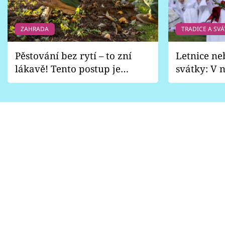
ZAHRADA
TRADICE A SVÁ
Pěstování bez rytí – to zní
Letnice ne
lákavě! Tento postup je
svátky: V n
vhodný jen pro některé
pondělí z
zahrady