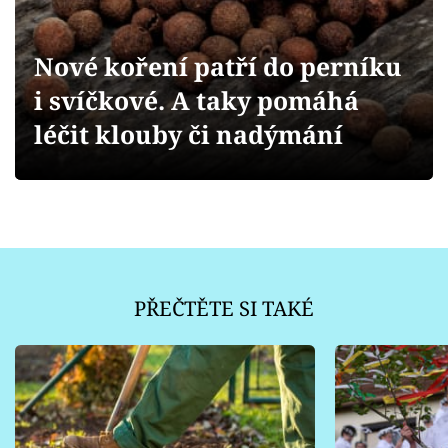
Sledujte prima+
Nové koření patří do perníku
Přihlášení
i svíčkové. A taky pomáhá
léčit klouby či nadýmání
Sledujte nás
PŘEČTĚTE SI TAKÉ