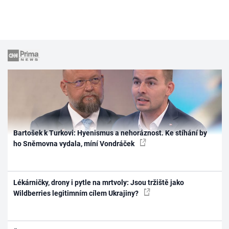
Bartošek k Turkovi: Hyenismus a nehoráznost. Ke stíhání by
ho Sněmovna vydala, míní Vondráček
Lékárničky, drony i pytle na mrtvoly: Jsou tržiště jako
Wildberries legitimním cílem Ukrajiny?