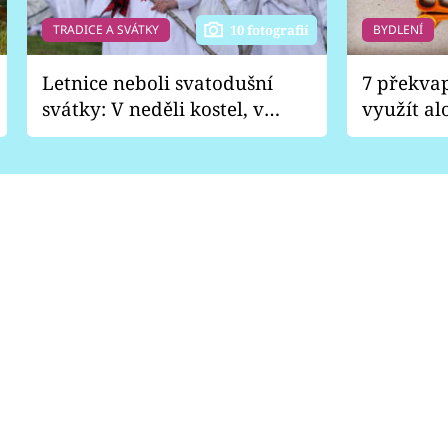
TRADICE A SVÁTKY
BYDLENÍ
10 fotografií
Letnice neboli svatodušní
7 překva
svátky: V neděli kostel, v
využít al
pondělí zábava
Nabrousí
nádobí