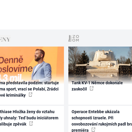
ma představila podzim: startuje
Tank KV-1 Němce dokonale
ma sport, vrací se Polabí, Zrádci
zaskočil
ové kriminálky
thiase Hložka ženy do vztahu
Operace Entebbe ukázala
dy uhnaly: Teď budu iniciátorem
schopnosti Izraele. Při
 slibuje zpěvák
osvobozování rukojmích padl br
premiéra