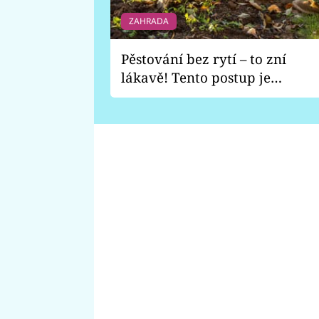
ZAHRADA
Pěstování bez rytí – to zní
lákavě! Tento postup je
vhodný jen pro některé
zahrady