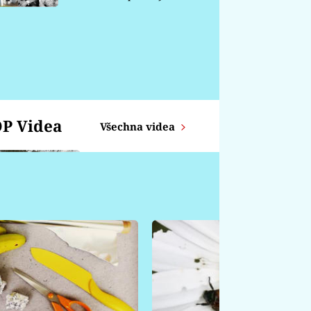
chátrá
P Videa
Všechna videa
Zajíc z proutků
KOZOROH -
Týdenní horoskop od
14.4. - 20.4.
ŠTÍR - Týdenní