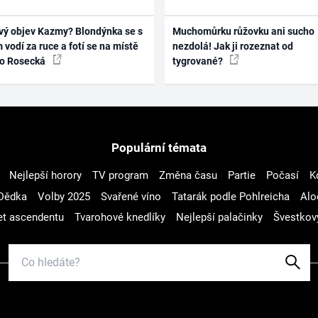
vý objev Kazmy? Blondýnka se s
Muchomůrku růžovku ani sucho
 vodí za ruce a fotí se na místě
nezdolá! Jak ji rozeznat od
ko Rosecká
tygrované?
Populární témata
Nejlepší horory
TV program
Změna času
Partie
Počasí
K
Dědka
Volby 2025
Svařené víno
Tatarák podle Pohlreicha
Alo
t ascendentu
Tvarohové knedlíky
Nejlepší palačinky
Švestkov