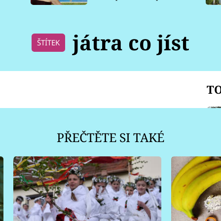
pro psy
játra co jíst
ŠTÍTEK
TO
PŘEČTĚTE SI TAKÉ