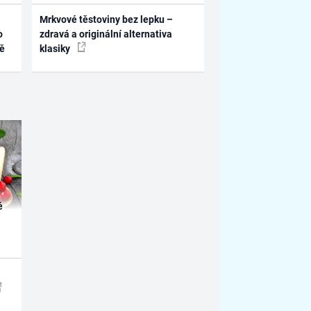
Mrkvové těstoviny bez lepku –
o
zdravá a originální alternativa
ně
klasiky
é