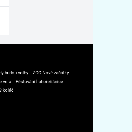
dy budou volby
ZOO Nové začátky
e vera
Pěstování lichořeřišnice
ý koláč