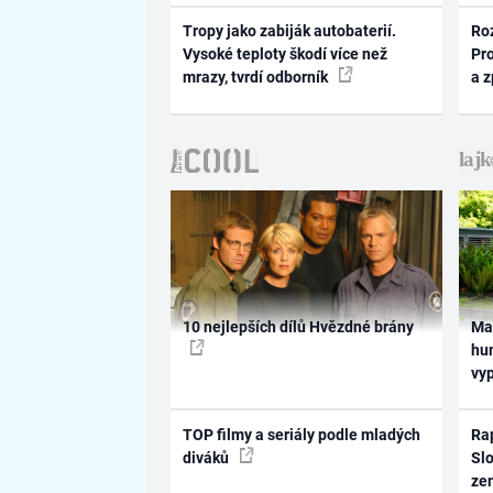
Tropy jako zabiják autobaterií.
Ro
Vysoké teploty škodí více než
Pr
mrazy, tvrdí odborník
a 
10 nejlepších dílů Hvězdné brány
Ma
hum
vy
TOP filmy a seriály podle mladých
Rap
diváků
Slo
ze