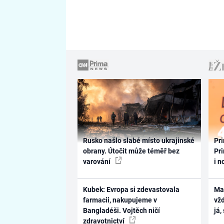
Rusko našlo slabé místo ukrajinské
Pri
obrany. Útočit může téměř bez
Pri
varování
i n
Kubek: Evropa si zdevastovala
Ma
farmacii, nakupujeme v
vž
Bangladéši. Vojtěch ničí
já,
zdravotnictví