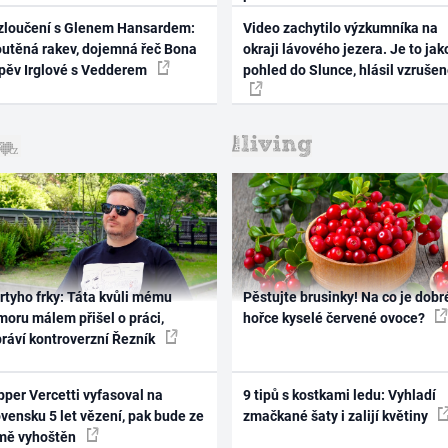
zloučení s Glenem Hansardem:
Video zachytilo výzkumníka na
outěná rakev, dojemná řeč Bona
okraji lávového jezera. Je to jak
zpěv Irglové s Vedderem
pohled do Slunce, hlásil vzruše
rtyho frky: Táta kvůli mému
Pěstujte brusinky! Na co je dobr
oru málem přišel o práci,
hořce kyselé červené ovoce?
práví kontroverzní Řezník
per Vercetti vyfasoval na
9 tipů s kostkami ledu: Vyhladí
vensku 5 let vězení, pak bude ze
zmačkané šaty i zalijí květiny
mě vyhoštěn