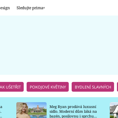
esign
Sledujte prima+
Design
TRENDY
JAK NA TO
PROMĚNY
NAŠE TIPY
JAK UŠETŘIT
POKOJOVÉ KVĚTINY
BYDLENÍ SLAVNÝCH
la
Meg Ryan prodává luxusní
.
sídlo. Moderní dům láká na
o
bazén, posilovnu i sprchu