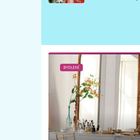
požáru
BYDLENÍ