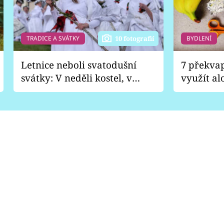
TRADICE A SVÁTKY
BYDLENÍ
10 fotografií
Letnice neboli svatodušní
7 překva
svátky: V neděli kostel, v
využít al
pondělí zábava
Nabrousí
nádobí