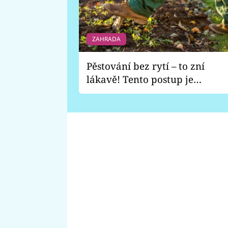
ZAHRADA
Pěstování bez rytí – to zní
lákavě! Tento postup je
vhodný jen pro některé
zahrady