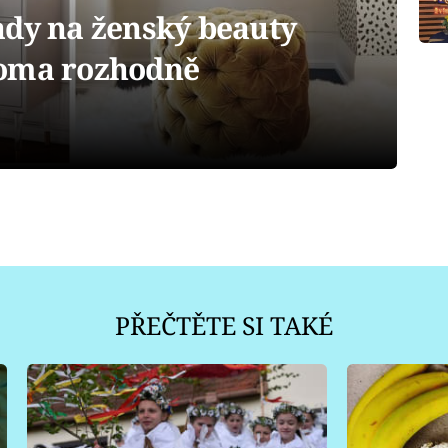
ady na ženský beauty
doma rozhodně
PŘEČTĚTE SI TAKÉ