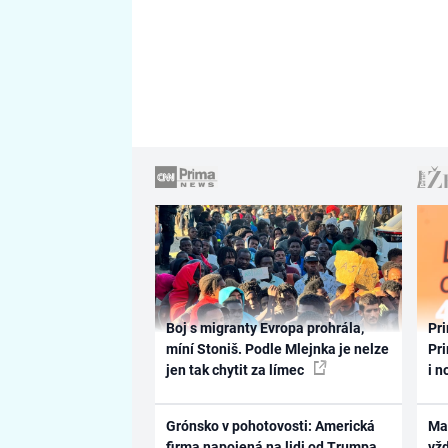
Boj s migranty Evropa prohrála,
Pri
míní Stoniš. Podle Mlejnka je nelze
Pri
jen tak chytit za límec
i n
Grónsko v pohotovosti: Americká
Ma
firma napojená na lidi od Trumpa
vž