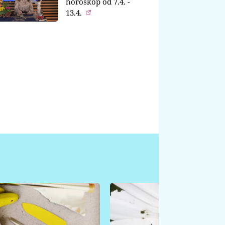
horoskop od 7.4. -
13.4.