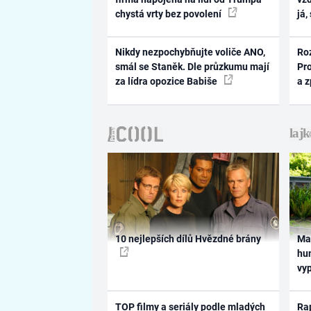
chystá vrty bez povolení
já,
Nikdy nezpochybňujte voliče ANO,
Ro
smál se Staněk. Dle průzkumu mají
Pr
za lídra opozice Babiše
a 
10 nejlepších dílů Hvězdné brány
Ma
hum
vy
TOP filmy a seriály podle mladých
Rap