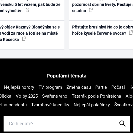
vensku 5 let vězení, pak bude ze
pozornost obřími květy. Pěstuje 
mě vyhoštěn
snadno
vý objev Kazmy? Blondýnka se s
Pěstujte brusinky! Na co je dobr
 vodí za ruce a fotí se na místě
hořce kyselé červené ovoce?
ko Rosecká
Populární témata
Nejlepší horory
TV program
Změna času
Partie
Počasí
K
Dědka
Volby 2025
Svařené víno
Tatarák podle Pohlreicha
Alo
t ascendentu
Tvarohové knedlíky
Nejlepší palačinky
Švestkov