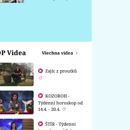
chátrá
P Videa
Všechna videa
Zajíc z proutků
KOZOROH -
Týdenní horoskop od
14.4. - 20.4.
ŠTÍR - Týdenní