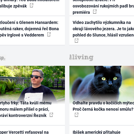
 slibuje zpěvák
osvobozování rukojmích padl br
premiéra
zloučení s Glenem Hansardem:
Video zachytilo výzkumníka na
outěná rakev, dojemná řeč Bona
okraji lávového jezera. Je to jak
zpěv Irglové s Vedderem
pohled do Slunce, hlásil vzruše
rtyho frky: Táta kvůli mému
Odhalte pravdu o kočičích mýtec
oru málem přišel o práci,
Proč černá kočka nenosí smůlu?
práví kontroverzní Řezník
per Vercetti vyfasoval na
Ibišek americký přitahuje