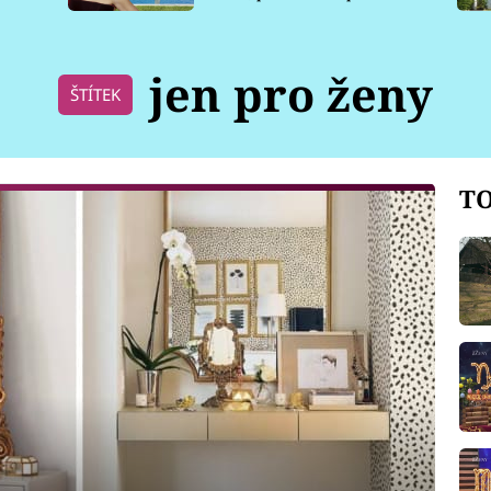
pro psy
jen pro ženy
ŠTÍTEK
TO