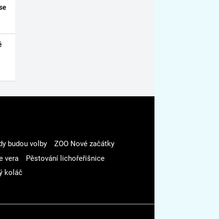
se
é
dy budou volby
ZOO Nové začátky
e vera
Pěstování lichořeřišnice
ý koláč