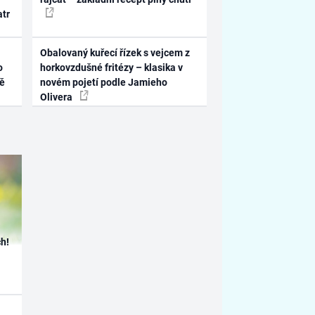
atr
Obalovaný kuřecí řízek s vejcem z
o
horkovzdušné fritézy – klasika v
ně
novém pojetí podle Jamieho
Olivera
h!