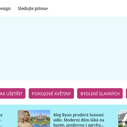
esign
Sledujte prima+
Design
TRENDY
JAK NA TO
PROMĚNY
NAŠE TIPY
JAK UŠETŘIT
POKOJOVÉ KVĚTINY
BYDLENÍ SLAVNÝCH
la
Meg Ryan prodává luxusní
.
sídlo. Moderní dům láká na
o
bazén, posilovnu i sprchu