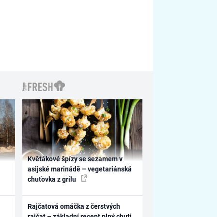
Květákové špízy se sezamem v
asijské marinádě – vegetariánská
chuťovka z grilu
Rajčatová omáčka z čerstvých
rajčat – základní recept plný chuti