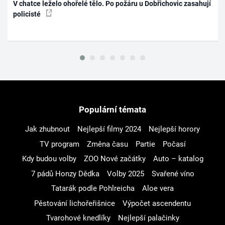
V chatce leželo ohořelé tělo. Po požáru u Dobřichovic zasahují
policisté
Populární témata
Jak zhubnout
Nejlepší filmy 2024
Nejlepší horory
TV program
Změna času
Partie
Počasí
Kdy budou volby
ZOO Nové začátky
Auto – katalog
7 pádů Honzy Dědka
Volby 2025
Svařené víno
Tatarák podle Pohlreicha
Aloe vera
Pěstování lichořeřišnice
Výpočet ascendentu
Tvarohové knedlíky
Nejlepší palačinky