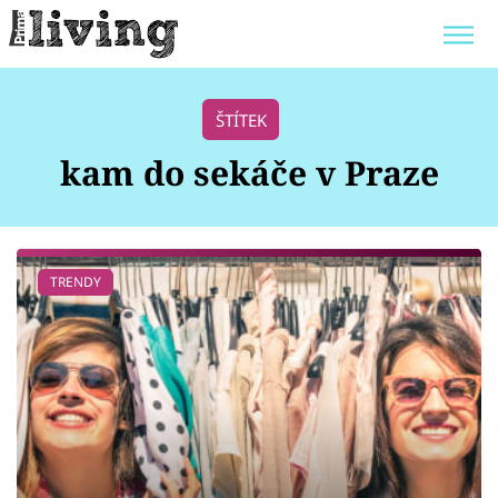
Trendy:
JAK UŠETŘIT
POKOJOVÉ KVĚTINY
ŠTÍTEK
BYDLENÍ SLAVNÝCH
ZAHRADA
kam do sekáče v Praze
Témata
TRENDY
Bydlení
Zahrada
Design