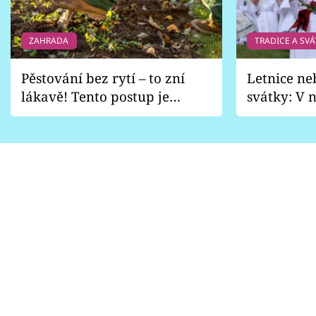
ZAHRADA
TRADICE A SVÁ
Pěstování bez rytí – to zní
Letnice ne
lákavě! Tento postup je
svátky: V n
vhodný jen pro některé
pondělí z
zahrady