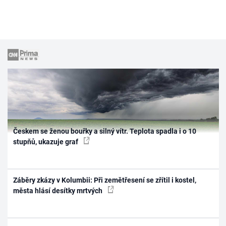
Českem se ženou bouřky a silný vítr. Teplota spadla i o 10
stupňů, ukazuje graf
Záběry zkázy v Kolumbii: Při zemětřesení se zřítil i kostel,
města hlásí desítky mrtvých