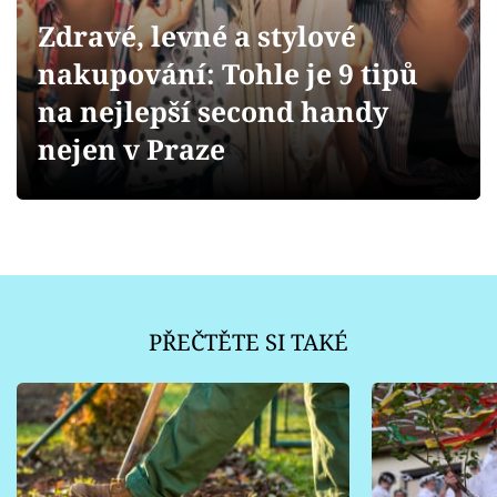
Sledujte prima+
Zdravé, levné a stylové
nakupování: Tohle je 9 tipů
Přihlášení
na nejlepší second handy
nejen v Praze
Sledujte nás
PŘEČTĚTE SI TAKÉ