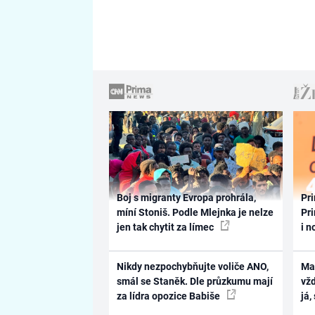
Boj s migranty Evropa prohrála,
Pri
míní Stoniš. Podle Mlejnka je nelze
Pri
jen tak chytit za límec
i n
Nikdy nezpochybňujte voliče ANO,
Ma
smál se Staněk. Dle průzkumu mají
vž
za lídra opozice Babiše
já,