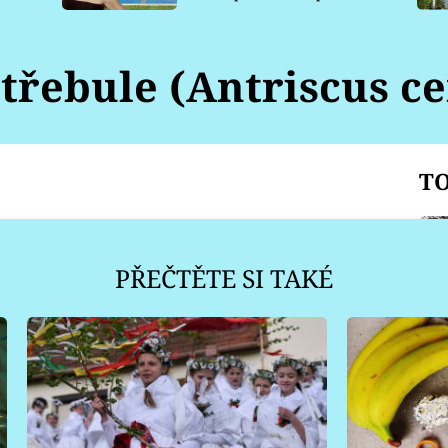
pro psy
 třebule (Antriscus ce
TO
PŘEČTĚTE SI TAKÉ