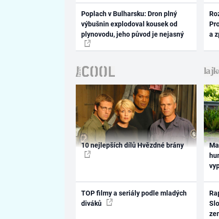
Poplach v Bulharsku: Dron plný
Ro
výbušnin explodoval kousek od
Pr
plynovodu, jeho původ je nejasný
a 
10 nejlepších dílů Hvězdné brány
Ma
hum
vy
TOP filmy a seriály podle mladých
Rap
diváků
Slo
ze