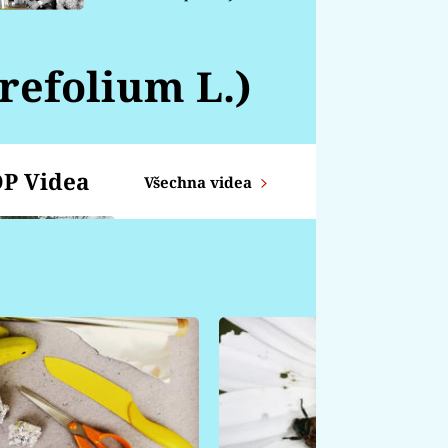
chátrá
refolium L.)
P Videa
Všechna videa
Zajíc z proutků
KOZOROH -
Týdenní horoskop od
14.4. - 20.4.
ŠTÍR - Týdenní