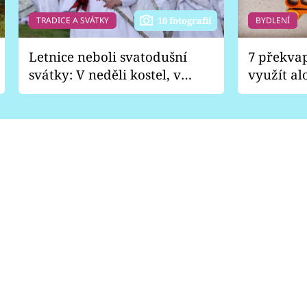
TRADICE A SVÁTKY
BYDLENÍ
10 fotografií
Letnice neboli svatodušní
7 překva
svátky: V neděli kostel, v
využít al
pondělí zábava
Nabrousí
nádobí