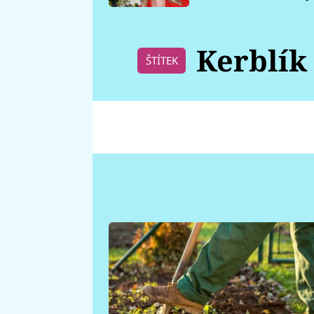
požáru
Kerblík
ŠTÍTEK