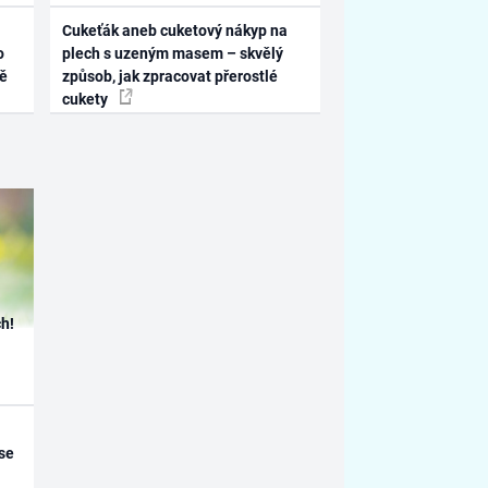
Cukeťák aneb cuketový nákyp na
o
plech s uzeným masem – skvělý
ně
způsob, jak zpracovat přerostlé
cukety
h!
se