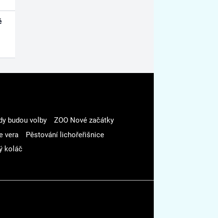
é
dy budou volby
ZOO Nové začátky
e vera
Pěstování lichořeřišnice
ý koláč