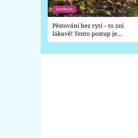
ZAHRADA
Pěstování bez rytí – to zní
lákavě! Tento postup je
vhodný jen pro některé
zahrady