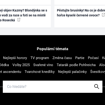
vý objev Kazmy? Blondýnka se s
Pěstujte brusinky! Na co je dobr
 vodí za ruce a fotí se na místě
hořce kyselé červené ovoce?
ko Rosecká
Populární témata
Nejlepší horory
TV program
Změna času
Partie
Počasí
K
Dědka
Volby 2025
Svařené víno
Tatarák podle Pohlreicha
Alo
t ascendentu
Tvarohové knedlíky
Nejlepší palačinky
Švestkov