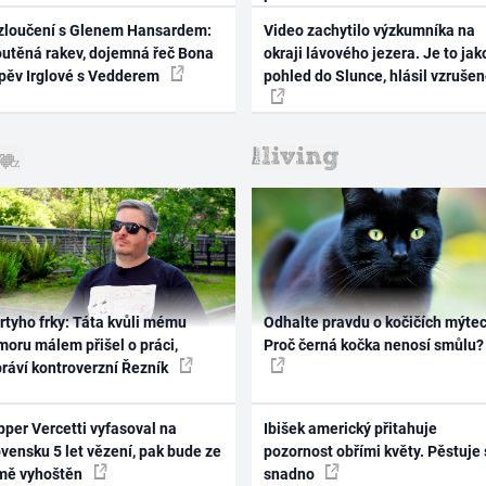
zloučení s Glenem Hansardem:
Video zachytilo výzkumníka na
outěná rakev, dojemná řeč Bona
okraji lávového jezera. Je to jak
zpěv Irglové s Vedderem
pohled do Slunce, hlásil vzruše
rtyho frky: Táta kvůli mému
Odhalte pravdu o kočičích mýtec
oru málem přišel o práci,
Proč černá kočka nenosí smůlu?
práví kontroverzní Řezník
per Vercetti vyfasoval na
Ibišek americký přitahuje
vensku 5 let vězení, pak bude ze
pozornost obřími květy. Pěstuje 
mě vyhoštěn
snadno