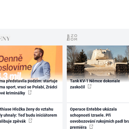
ma představila podzim: startuje
Tank KV-1 Němce dokonale
ma sport, vrací se Polabí, Zrádci
zaskočil
ové kriminálky
thiase Hložka ženy do vztahu
Operace Entebbe ukázala
dy uhnaly: Teď budu iniciátorem
schopnosti Izraele. Při
 slibuje zpěvák
osvobozování rukojmích padl br
premiéra