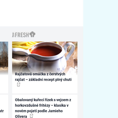
Rajčatová omáčka z čerstvých
rajčat – základní recept plný chuti
Obalovaný kuřecí řízek s vejcem z
horkovzdušné fritézy – klasika v
atr
novém pojetí podle Jamieho
Olivera