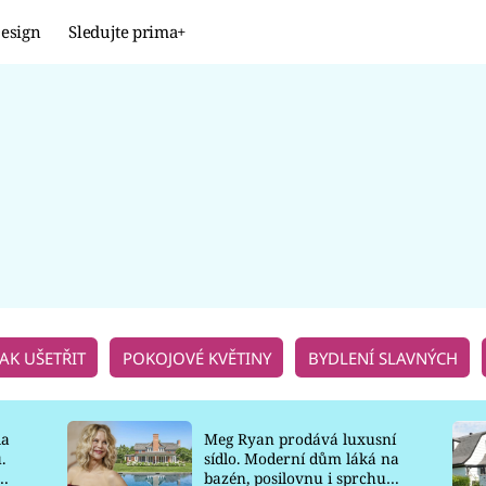
esign
Sledujte prima+
Design
TRENDY
JAK NA TO
PROMĚNY
NAŠE TIPY
JAK UŠETŘIT
POKOJOVÉ KVĚTINY
BYDLENÍ SLAVNÝCH
la
Meg Ryan prodává luxusní
.
sídlo. Moderní dům láká na
o
bazén, posilovnu i sprchu