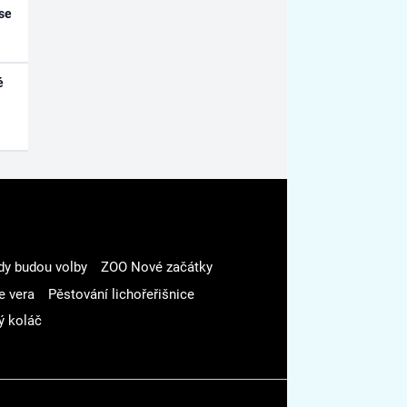
se
é
dy budou volby
ZOO Nové začátky
e vera
Pěstování lichořeřišnice
ý koláč