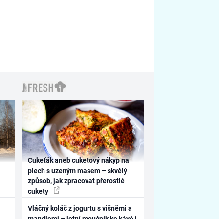
Cukeťák aneb cuketový nákyp na
plech s uzeným masem – skvělý
způsob, jak zpracovat přerostlé
cukety
Vláčný koláč z jogurtu s višněmi a
mandlemi – letní moučník ke kávě i