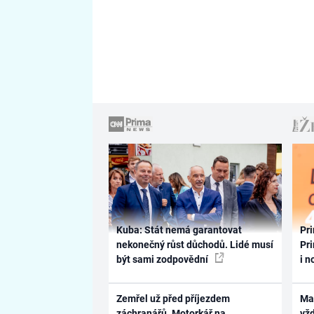
Kuba: Stát nemá garantovat
Pri
nekonečný růst důchodů. Lidé musí
Pri
být sami zodpovědní
i n
Zemřel už před příjezdem
Ma
záchranářů. Motorkář na
vž