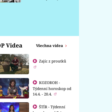
chátrá
P Videa
Všechna videa
Zajíc z proutků
KOZOROH -
Týdenní horoskop od
14.4. - 20.4.
ŠTÍR - Týdenní