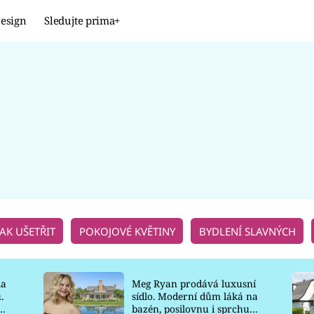
esign
Sledujte prima+
Design
TRENDY
JAK NA TO
PROMĚNY
NAŠE TIPY
JAK UŠETŘIT
POKOJOVÉ KVĚTINY
BYDLENÍ SLAVNÝCH
la
Meg Ryan prodává luxusní
.
sídlo. Moderní dům láká na
o
bazén, posilovnu i sprchu