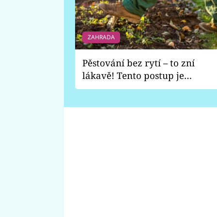
ZAHRADA
Pěstování bez rytí – to zní
lákavě! Tento postup je
vhodný jen pro některé
zahrady