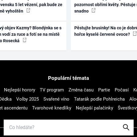
vensku 5 let vězení, pak bude ze
pozornost obřími květy. Pěstuje 
mě vyhoštěn
snadno
vý objev Kazmy? Blondýnka se s
Pěstujte brusinky! Na co je dobr
 vodí za ruce a fotí se na místě
hořce kyselé červené ovoce?
ko Rosecká
Populární témata
Nejlepší horory
TV program
Změna času
Partie
Počasí
K
Dědka
Volby 2025
Svařené víno
Tatarák podle Pohlreicha
Alo
t ascendentu
Tvarohové knedlíky
Nejlepší palačinky
Švestkov