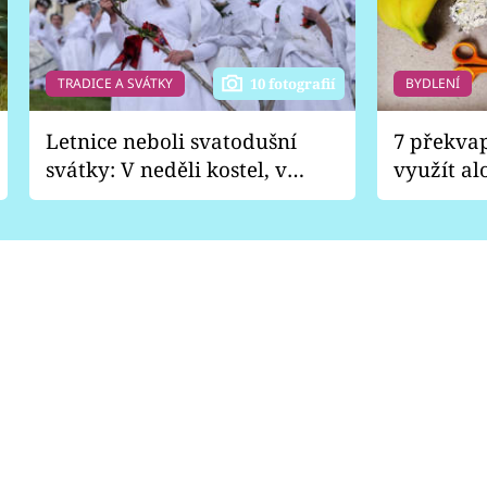
TRADICE A SVÁTKY
BYDLENÍ
10 fotografií
Letnice neboli svatodušní
7 překva
svátky: V neděli kostel, v
využít al
pondělí zábava
Nabrousí
nádobí