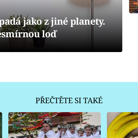
padá jako z jiné planety.
esmírnou loď
PŘEČTĚTE SI TAKÉ