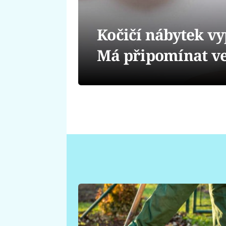
Kočičí nábytek vy
Má připomínat v