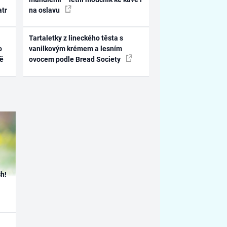
atr
na oslavu
Tartaletky z lineckého těsta s
o
vanilkovým krémem a lesním
ně
ovocem podle Bread Society
h!