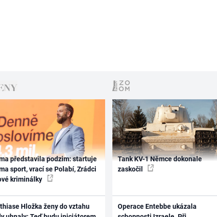
ma představila podzim: startuje
Tank KV-1 Němce dokonale
ma sport, vrací se Polabí, Zrádci
zaskočil
ové kriminálky
thiase Hložka ženy do vztahu
Operace Entebbe ukázala
dy uhnaly: Teď budu iniciátorem
schopnosti Izraele. Při