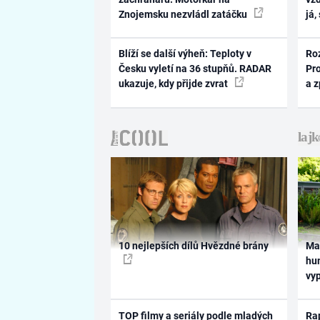
Znojemsku nezvládl zatáčku
já,
Blíží se další výheň: Teploty v
Ro
Česku vyletí na 36 stupňů. RADAR
Pr
ukazuje, kdy přijde zvrat
a 
10 nejlepších dílů Hvězdné brány
Ma
hum
vy
TOP filmy a seriály podle mladých
Rap