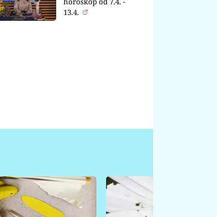
horoskop od 7.4. -
13.4.