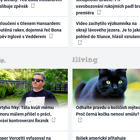
 slibuje zpěvák
osvobozování rukojmích padl br
premiéra
zloučení s Glenem Hansardem:
Video zachytilo výzkumníka na
outěná rakev, dojemná řeč Bona
okraji lávového jezera. Je to jak
zpěv Irglové s Vedderem
pohled do Slunce, hlásil vzruše
rtyho frky: Táta kvůli mému
Odhalte pravdu o kočičích mýtec
oru málem přišel o práci,
Proč černá kočka nenosí smůlu?
práví kontroverzní Řezník
per Vercetti vyfasoval na
Ibišek americký přitahuje