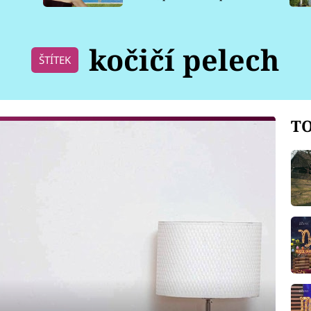
pro psy
kočičí pelech
ŠTÍTEK
TO