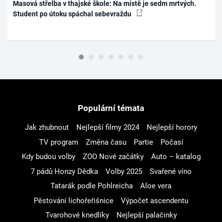
Masová střelba v thajské škole: Na místě je sedm mrtvých.
Student po útoku spáchal sebevraždu
Populární témata
Jak zhubnout
Nejlepší filmy 2024
Nejlepší horory
TV program
Změna času
Partie
Počasí
Kdy budou volby
ZOO Nové začátky
Auto – katalog
7 pádů Honzy Dědka
Volby 2025
Svařené víno
Tatarák podle Pohlreicha
Aloe vera
Pěstování lichořeřišnice
Výpočet ascendentu
Tvarohové knedlíky
Nejlepší palačinky