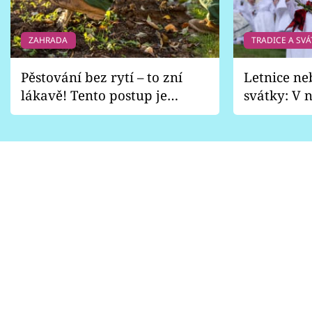
ZAHRADA
TRADICE A SVÁ
Pěstování bez rytí – to zní
Letnice ne
lákavě! Tento postup je
svátky: V n
vhodný jen pro některé
pondělí z
zahrady