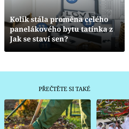
Sledujte prima+
Kolik stála proměna celého
Přihlášení
panelákového bytu tatínka z
Jak se staví sen?
Sledujte nás
PŘEČTĚTE SI TAKÉ