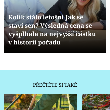
Sledujte prima+
Přihlášení
Kolik stálo letošní Jak se
staví sen? Výsledná cena se
vyšplhala na nejvyšší částku
Sledujte nás
v historii pořadu
PŘEČTĚTE SI TAKÉ