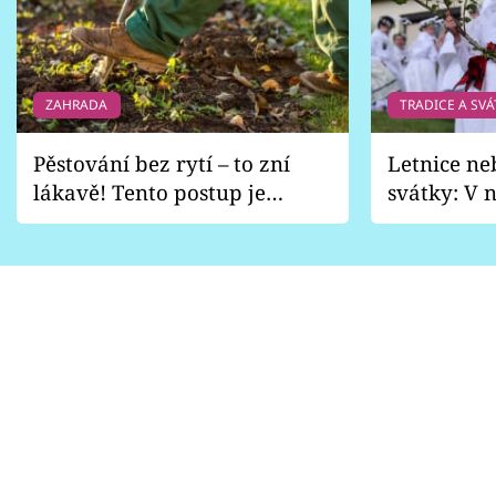
ZAHRADA
TRADICE A SVÁ
Pěstování bez rytí – to zní
Letnice ne
lákavě! Tento postup je
svátky: V n
vhodný jen pro některé
pondělí z
zahrady