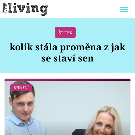
Trendy:
JAK UŠETŘIT
POKOJOVÉ KVĚTINY
ŠTÍTEK
BYDLENÍ SLAVNÝCH
ZAHRADA
kolik stála proměna z jak
se staví sen
Témata
BYDLENÍ
Bydlení
Zahrada
Design