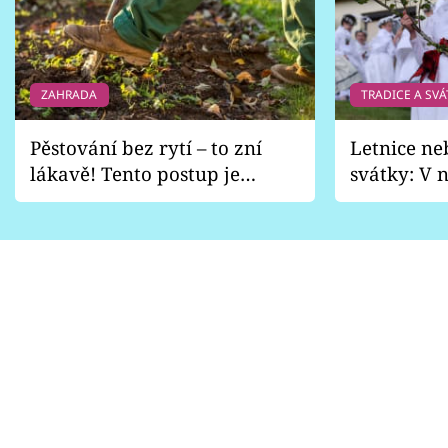
ZAHRADA
TRADICE A SVÁ
Pěstování bez rytí – to zní
Letnice ne
lákavě! Tento postup je
svátky: V n
vhodný jen pro některé
pondělí z
zahrady