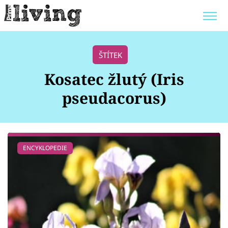
Trendy:
JAK UŠETŘIT
POKOJOVÉ KVĚTINY
ŠTÍTEK
BYDLENÍ SLAVNÝCH
ZAHRADA
Kosatec žlutý (Iris
pseudacorus)
Témata
ENCYKLOPEDIE
Bydlení
Zahrada
Design