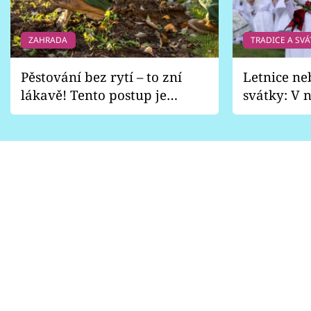
ZAHRADA
TRADICE A SVÁ
Pěstování bez rytí – to zní
Letnice ne
lákavě! Tento postup je
svátky: V n
vhodný jen pro některé
pondělí z
zahrady