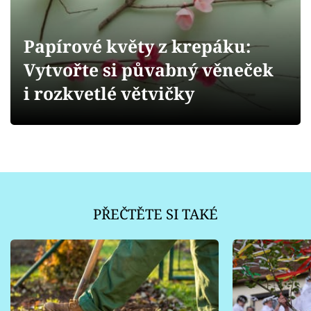
Sledujte prima+
Papírové květy z krepáku:
Přihlášení
Vytvořte si půvabný věneček
i rozkvetlé větvičky
Sledujte nás
PŘEČTĚTE SI TAKÉ