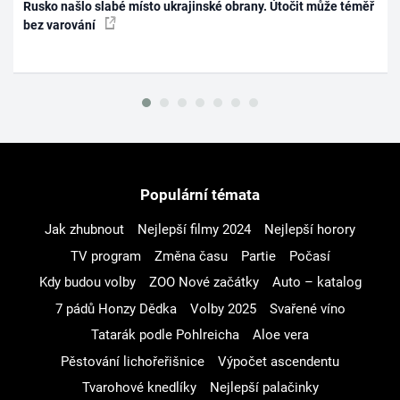
Rusko našlo slabé místo ukrajinské obrany. Útočit může téměř
bez varování
Populární témata
Jak zhubnout
Nejlepší filmy 2024
Nejlepší horory
TV program
Změna času
Partie
Počasí
Kdy budou volby
ZOO Nové začátky
Auto – katalog
7 pádů Honzy Dědka
Volby 2025
Svařené víno
Tatarák podle Pohlreicha
Aloe vera
Pěstování lichořeřišnice
Výpočet ascendentu
Tvarohové knedlíky
Nejlepší palačinky