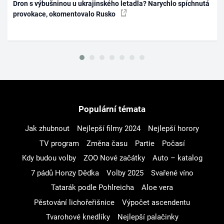
Dron s výbušninou u ukrajinského letadla? Narychlo spíchnutá
provokace, okomentovalo Rusko
Populární témata
Jak zhubnout
Nejlepší filmy 2024
Nejlepší horory
TV program
Změna času
Partie
Počasí
Kdy budou volby
ZOO Nové začátky
Auto – katalog
7 pádů Honzy Dědka
Volby 2025
Svařené víno
Tatarák podle Pohlreicha
Aloe vera
Pěstování lichořeřišnice
Výpočet ascendentu
Tvarohové knedlíky
Nejlepší palačinky