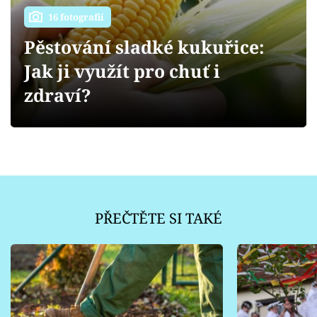
Sledujte prima+
16 fotografií
Pěstování sladké kukuřice:
Přihlášení
Jak ji využít pro chuť i
zdraví?
Sledujte nás
PŘEČTĚTE SI TAKÉ