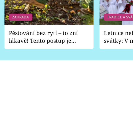
ZAHRADA
TRADICE A SVÁ
Pěstování bez rytí – to zní
Letnice ne
lákavě! Tento postup je
svátky: V n
vhodný jen pro některé
pondělí z
zahrady