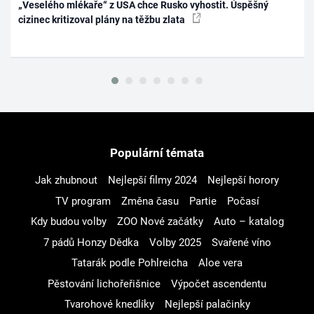
„Veselého mlékaře“ z USA chce Rusko vyhostit. Úspěšný
cizinec kritizoval plány na těžbu zlata
Populární témata
Jak zhubnout
Nejlepší filmy 2024
Nejlepší horory
TV program
Změna času
Partie
Počasí
Kdy budou volby
ZOO Nové začátky
Auto – katalog
7 pádů Honzy Dědka
Volby 2025
Svařené víno
Tatarák podle Pohlreicha
Aloe vera
Pěstování lichořeřišnice
Výpočet ascendentu
Tvarohové knedlíky
Nejlepší palačinky