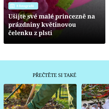
Sledujte prima+
8 fotografií
Ušijte své malé princezně na
Přihlášení
prázdniny květinovou
čelenku z plsti
Sledujte nás
PŘEČTĚTE SI TAKÉ