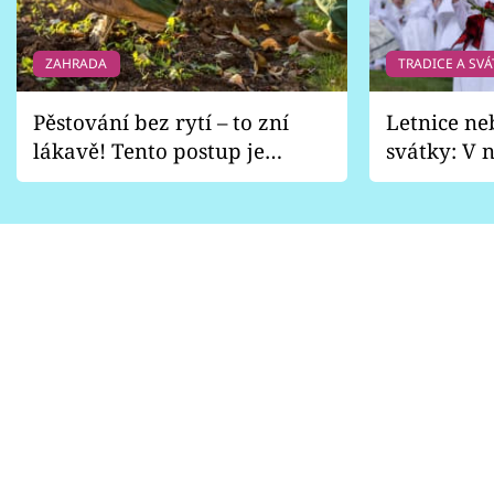
ZAHRADA
TRADICE A SVÁ
Pěstování bez rytí – to zní
Letnice ne
lákavě! Tento postup je
svátky: V n
vhodný jen pro některé
pondělí z
zahrady