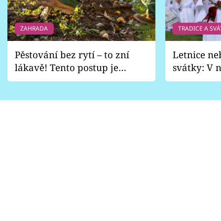
ZAHRADA
TRADICE A SVÁ
Pěstování bez rytí – to zní
Letnice ne
lákavě! Tento postup je
svátky: V n
vhodný jen pro některé
pondělí z
zahrady