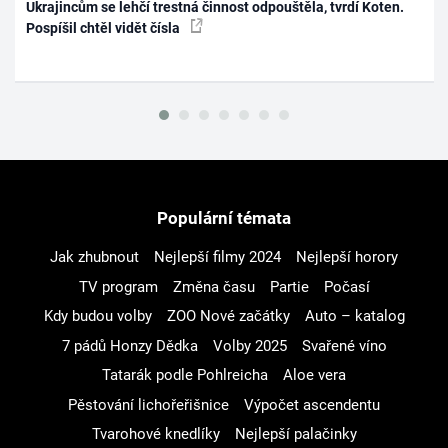
Ukrajincům se lehčí trestná činnost odpouštěla, tvrdí Koten.
Pospíšil chtěl vidět čísla
Populární témata
Jak zhubnout
Nejlepší filmy 2024
Nejlepší horory
TV program
Změna času
Partie
Počasí
Kdy budou volby
ZOO Nové začátky
Auto – katalog
7 pádů Honzy Dědka
Volby 2025
Svařené víno
Tatarák podle Pohlreicha
Aloe vera
Pěstování lichořeřišnice
Výpočet ascendentu
Tvarohové knedlíky
Nejlepší palačinky