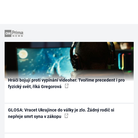
Hráči bojují proti vypínání videoher. Tvoříme precedent i pro
fyzický svět, říká Gregorová
GLOSA: Vracet Ukrajince do války je zlo. Žádný rodič si
nepřeje smrt syna v zákopu