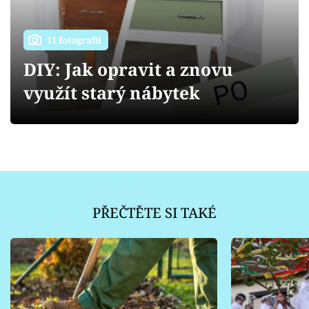
Sledujte prima+
11 fotografií
Přihlášení
DIY: Jak opravit a znovu
využít starý nábytek
Sledujte nás
PŘEČTĚTE SI TAKÉ