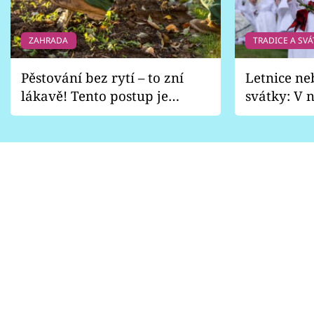
ZAHRADA
TRADICE A SVÁ
Pěstování bez rytí – to zní
Letnice ne
lákavě! Tento postup je
svátky: V n
vhodný jen pro některé
pondělí z
zahrady