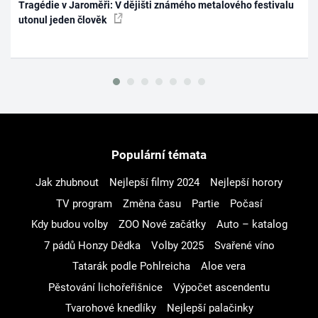
Tragédie v Jaroměři: V dějišti známého metalového festivalu
utonul jeden člověk
Populární témata
Jak zhubnout
Nejlepší filmy 2024
Nejlepší horory
TV program
Změna času
Partie
Počasí
Kdy budou volby
ZOO Nové začátky
Auto – katalog
7 pádů Honzy Dědka
Volby 2025
Svařené víno
Tatarák podle Pohlreicha
Aloe vera
Pěstování lichořeřišnice
Výpočet ascendentu
Tvarohové knedlíky
Nejlepší palačinky