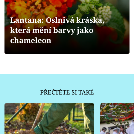
Sledujte prima+
Lantana: Oslnivá kráska,
Přihlášení
která mění barvy jako
chameleon
Sledujte nás
PŘEČTĚTE SI TAKÉ