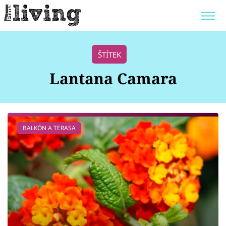
Trendy:
JAK UŠETŘIT
POKOJOVÉ KVĚTINY
ŠTÍTEK
BYDLENÍ SLAVNÝCH
ZAHRADA
Lantana Camara
Témata
BALKÓN A TERASA
Bydlení
Zahrada
Design