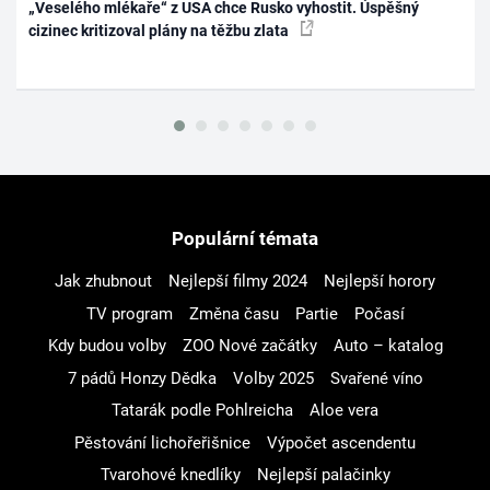
„Veselého mlékaře“ z USA chce Rusko vyhostit. Úspěšný
cizinec kritizoval plány na těžbu zlata
Populární témata
Jak zhubnout
Nejlepší filmy 2024
Nejlepší horory
TV program
Změna času
Partie
Počasí
Kdy budou volby
ZOO Nové začátky
Auto – katalog
7 pádů Honzy Dědka
Volby 2025
Svařené víno
Tatarák podle Pohlreicha
Aloe vera
Pěstování lichořeřišnice
Výpočet ascendentu
Tvarohové knedlíky
Nejlepší palačinky