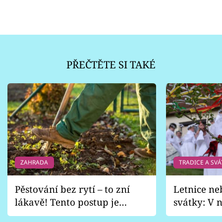
PŘEČTĚTE SI TAKÉ
ZAHRADA
TRADICE A SVÁ
Pěstování bez rytí – to zní
Letnice ne
lákavě! Tento postup je
svátky: V n
vhodný jen pro některé
pondělí z