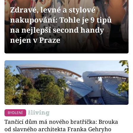
Sledujte prima+
Zdravé, levné a stylové
nakupování: Tohle je 9 tipů
Přihlášení
na nejlepší second handy
nejen v Praze
Sledujte nás
BYDLENÍ
Tančící dům má nového bratříčka: Brouka
od slavného architekta Franka Gehryho