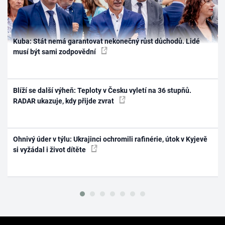
Kuba: Stát nemá garantovat nekonečný růst důchodů. Lidé
musí být sami zodpovědní
Blíží se další výheň: Teploty v Česku vyletí na 36 stupňů.
RADAR ukazuje, kdy přijde zvrat
Ohnivý úder v týlu: Ukrajinci ochromili rafinérie, útok v Kyjevě
si vyžádal i život dítěte