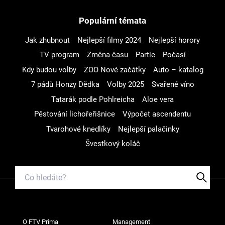
Populární témata
Jak zhubnout
Nejlepší filmy 2024
Nejlepší horory
TV program
Změna času
Partie
Počasí
Kdy budou volby
ZOO Nové začátky
Auto – katalog
7 pádů Honzy Dědka
Volby 2025
Svařené víno
Tatarák podle Pohlreicha
Aloe vera
Pěstování lichořeřišnice
Výpočet ascendentu
Tvarohové knedlíky
Nejlepší palačinky
Švestkový koláč
O FTV Prima
Management