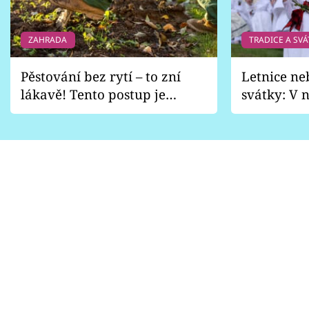
ZAHRADA
TRADICE A SVÁ
Pěstování bez rytí – to zní
Letnice ne
lákavě! Tento postup je
svátky: V n
vhodný jen pro některé
pondělí z
zahrady