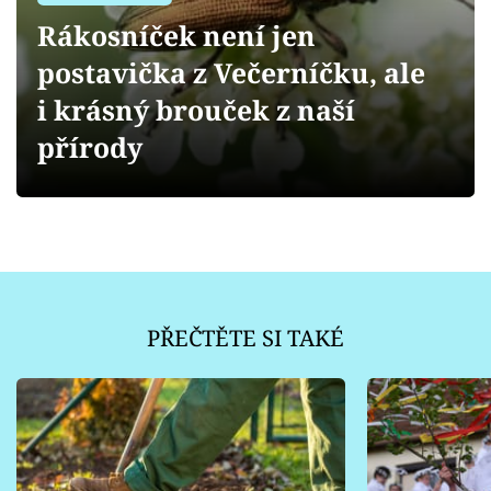
Sledujte prima+
Rákosníček není jen
postavička z Večerníčku, ale
Přihlášení
i krásný brouček z naší
přírody
Sledujte nás
PŘEČTĚTE SI TAKÉ