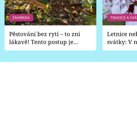
ZAHRADA
TRADICE A SVÁ
Pěstování bez rytí – to zní
Letnice ne
lákavě! Tento postup je
svátky: V n
vhodný jen pro některé
pondělí z
zahrady