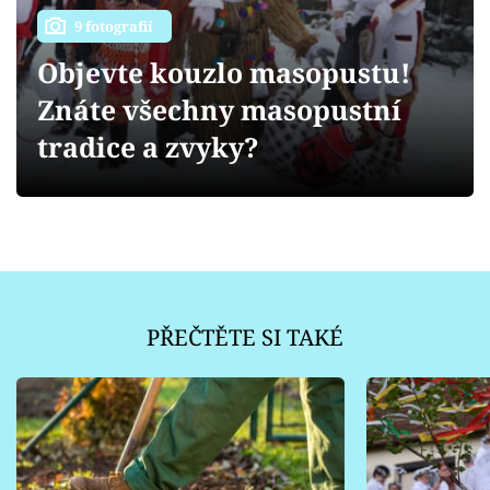
Sledujte prima+
9 fotografií
Objevte kouzlo masopustu!
Přihlášení
Znáte všechny masopustní
tradice a zvyky?
Sledujte nás
PŘEČTĚTE SI TAKÉ