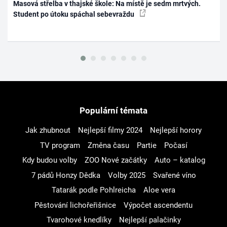
Masová střelba v thajské škole: Na místě je sedm mrtvých.
Student po útoku spáchal sebevraždu
Populární témata
Jak zhubnout
Nejlepší filmy 2024
Nejlepší horory
TV program
Změna času
Partie
Počasí
Kdy budou volby
ZOO Nové začátky
Auto – katalog
7 pádů Honzy Dědka
Volby 2025
Svařené víno
Tatarák podle Pohlreicha
Aloe vera
Pěstování lichořeřišnice
Výpočet ascendentu
Tvarohové knedlíky
Nejlepší palačinky