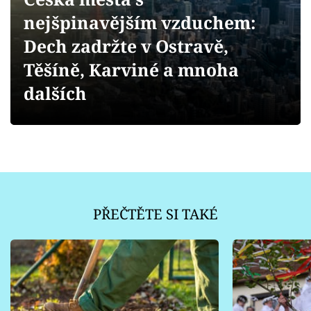
Sledujte prima+
nejšpinavějším vzduchem:
Dech zadržte v Ostravě,
Přihlášení
Těšíně, Karviné a mnoha
dalších
Sledujte nás
PŘEČTĚTE SI TAKÉ