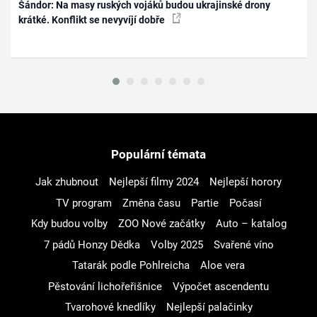
Šándor: Na masy ruských vojáků budou ukrajinské drony
krátké. Konflikt se nevyvíjí dobře
Populární témata
Jak zhubnout
Nejlepší filmy 2024
Nejlepší horory
TV program
Změna času
Partie
Počasí
Kdy budou volby
ZOO Nové začátky
Auto – katalog
7 pádů Honzy Dědka
Volby 2025
Svařené víno
Tatarák podle Pohlreicha
Aloe vera
Pěstování lichořeřišnice
Výpočet ascendentu
Tvarohové knedlíky
Nejlepší palačinky