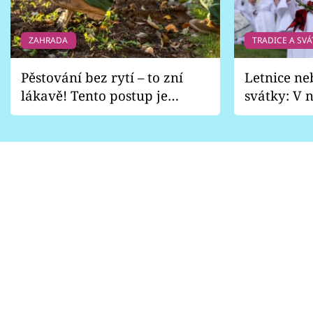
ZAHRADA
TRADICE A SVÁ
Pěstování bez rytí – to zní
Letnice ne
lákavě! Tento postup je
svátky: V n
vhodný jen pro některé
pondělí z
zahrady