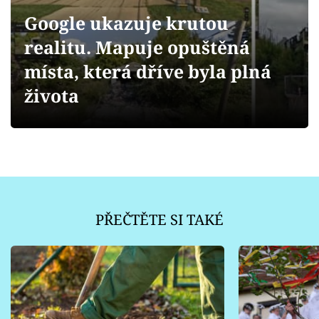
Sledujte prima+
Google ukazuje krutou
realitu. Mapuje opuštěná
Přihlášení
místa, která dříve byla plná
života
Sledujte nás
PŘEČTĚTE SI TAKÉ