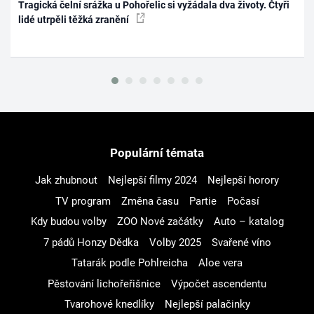
Tragická čelní srážka u Pohořelic si vyžádala dva životy. Čtyři
lidé utrpěli těžká zranění
Populární témata
Jak zhubnout
Nejlepší filmy 2024
Nejlepší horory
TV program
Změna času
Partie
Počasí
Kdy budou volby
ZOO Nové začátky
Auto – katalog
7 pádů Honzy Dědka
Volby 2025
Svařené víno
Tatarák podle Pohlreicha
Aloe vera
Pěstování lichořeřišnice
Výpočet ascendentu
Tvarohové knedlíky
Nejlepší palačinky