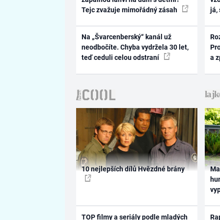
Tejc zvažuje mimořádný zásah
já,
Na „Švarcenberský“ kanál už
Ro
neodbočíte. Chyba vydržela 30 let,
Pr
teď ceduli celou odstraní
a 
10 nejlepších dílů Hvězdné brány
Ma
hum
vy
TOP filmy a seriály podle mladých
Rap