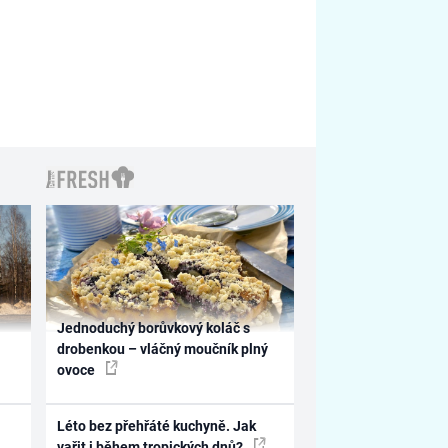
Jednoduchý borůvkový koláč s
drobenkou – vláčný moučník plný
ovoce
Léto bez přehřáté kuchyně. Jak
vařit i během tropických dnů?