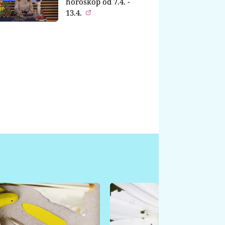
horoskop od 7.4. -
13.4.