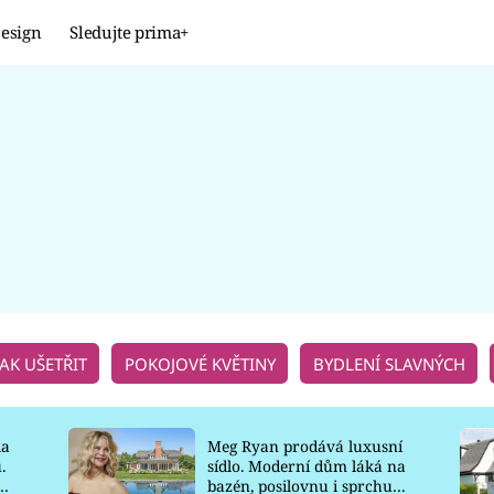
esign
Sledujte prima+
Design
TRENDY
JAK NA TO
PROMĚNY
NAŠE TIPY
JAK UŠETŘIT
POKOJOVÉ KVĚTINY
BYDLENÍ SLAVNÝCH
la
Meg Ryan prodává luxusní
.
sídlo. Moderní dům láká na
o
bazén, posilovnu i sprchu