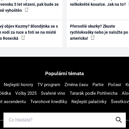
vensku 5 let vězení, pak bude ze
velkokvěté kosatce. Jak na to?
mě vyhoštěn
vý objev Kazmy? Blondýnka se s
Přerostlé okurky? Zkuste
 vodí za ruce a fotí se na místě
rychlokvašky nebo je naložte po
ko Rosecká
americku!
Populární témata
Nejlepší horory
TV program
Změna času
Partie
Počasí
K
Dědka
Volby 2025
Svařené víno
Tatarák podle Pohlreicha
Alo
t ascendentu
Tvarohové knedlíky
Nejlepší palačinky
Švestkov