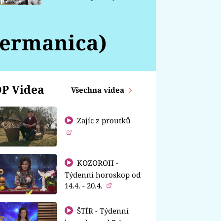
chátrá
germanica)
P Videa
Všechna videa
Zajíc z proutků
KOZOROH -
Týdenní horoskop od
14.4. - 20.4.
ŠTÍR - Týdenní