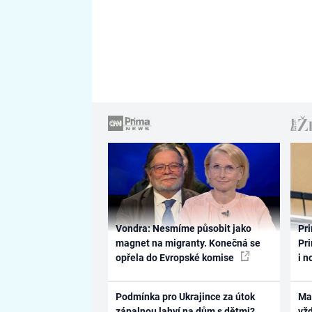
Vondra: Nesmíme působit jako
Pri
magnet na migranty. Konečná se
Pri
opřela do Evropské komise
i n
Podmínka pro Ukrajince za útok
Ma
zápalnou lahví na dům s dětmi?
vž