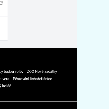
dy budou volby
ZOO Nové začátky
e vera
Pěstování lichořeřišnice
ý koláč