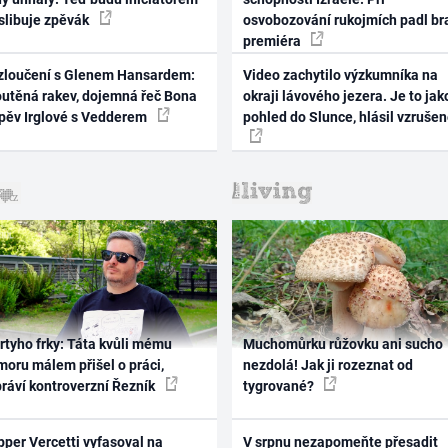
 slibuje zpěvák
osvobozování rukojmích padl br
premiéra
zloučení s Glenem Hansardem:
Video zachytilo výzkumníka na
outěná rakev, dojemná řeč Bona
okraji lávového jezera. Je to jak
zpěv Irglové s Vedderem
pohled do Slunce, hlásil vzruše
rtyho frky: Táta kvůli mému
Muchomůrku růžovku ani sucho
oru málem přišel o práci,
nezdolá! Jak ji rozeznat od
práví kontroverzní Řezník
tygrované?
per Vercetti vyfasoval na
V srpnu nezapomeňte přesadit