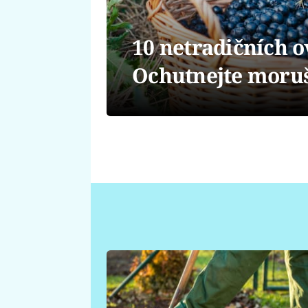
10 netradičních 
Ochutnejte moruš