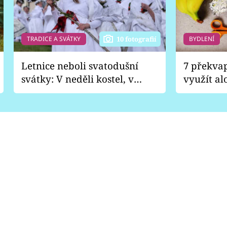
TRADICE A SVÁTKY
BYDLENÍ
10 fotografií
Letnice neboli svatodušní
7 překva
svátky: V neděli kostel, v
využít al
pondělí zábava
Nabrousí
nádobí