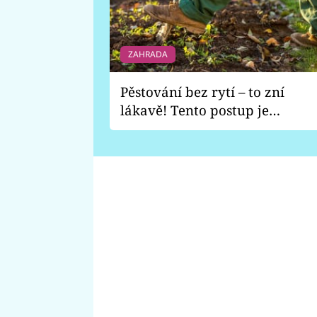
ZAHRADA
Pěstování bez rytí – to zní
lákavě! Tento postup je
vhodný jen pro některé
zahrady