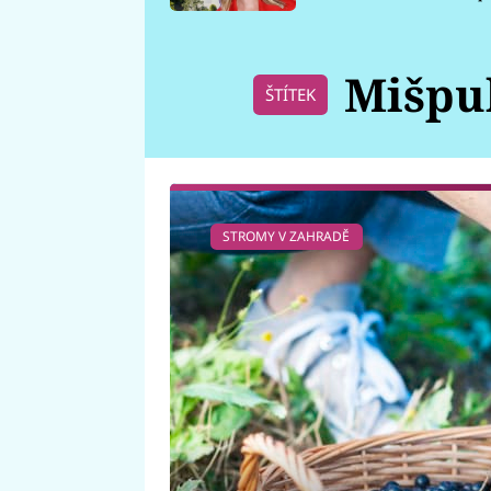
požáru
Mišpu
ŠTÍTEK
STROMY V ZAHRADĚ