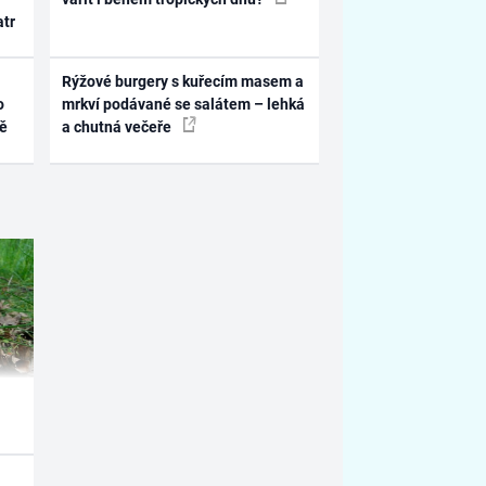
atr
Rýžové burgery s kuřecím masem a
o
mrkví podávané se salátem – lehká
ně
a chutná večeře