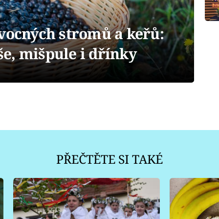
ovocných stromů a keřů:
e, mišpule i dřínky
PŘEČTĚTE SI TAKÉ