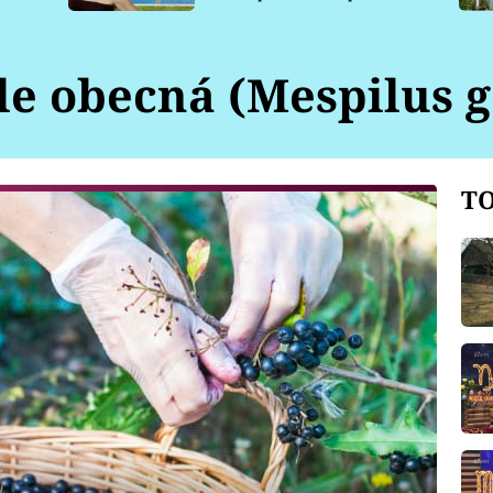
pro psy
le obecná (Mespilus 
TO