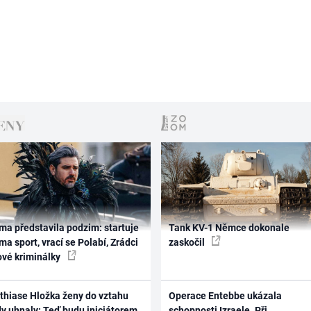
ma představila podzim: startuje
Tank KV-1 Němce dokonale
ma sport, vrací se Polabí, Zrádci
zaskočil
ové kriminálky
thiase Hložka ženy do vztahu
Operace Entebbe ukázala
dy uhnaly: Teď budu iniciátorem
schopnosti Izraele. Při