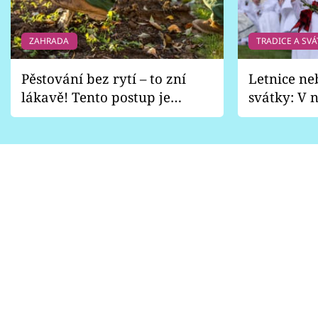
ZAHRADA
TRADICE A SVÁ
Pěstování bez rytí – to zní
Letnice ne
lákavě! Tento postup je
svátky: V n
vhodný jen pro některé
pondělí z
zahrady