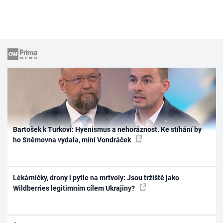
Bartošek k Turkovi: Hyenismus a nehoráznost. Ke stíhání by
ho Sněmovna vydala, míní Vondráček
Lékárničky, drony i pytle na mrtvoly: Jsou tržiště jako
Wildberries legitimním cílem Ukrajiny?