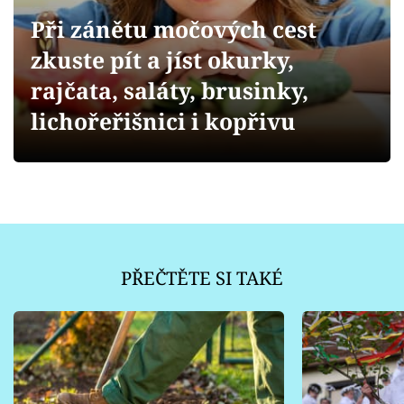
Sledujte prima+
Při zánětu močových cest
zkuste pít a jíst okurky,
Přihlášení
rajčata, saláty, brusinky,
lichořeřišnici i kopřivu
Sledujte nás
PŘEČTĚTE SI TAKÉ