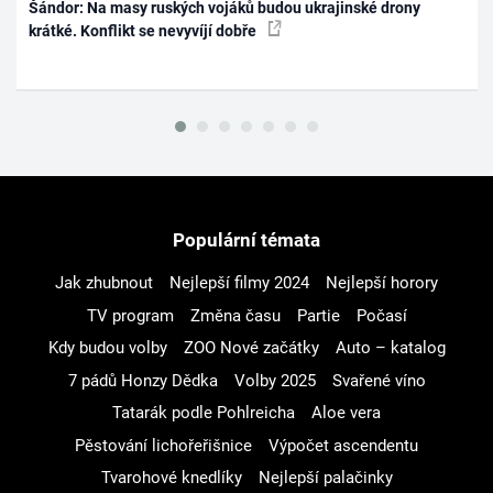
Šándor: Na masy ruských vojáků budou ukrajinské drony
krátké. Konflikt se nevyvíjí dobře
Populární témata
Jak zhubnout
Nejlepší filmy 2024
Nejlepší horory
TV program
Změna času
Partie
Počasí
Kdy budou volby
ZOO Nové začátky
Auto – katalog
7 pádů Honzy Dědka
Volby 2025
Svařené víno
Tatarák podle Pohlreicha
Aloe vera
Pěstování lichořeřišnice
Výpočet ascendentu
Tvarohové knedlíky
Nejlepší palačinky