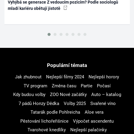
Vyhýbá se generace Z vedoucím pozicím? Podle sociologů
mladí kariéru obětují jistotě
Populární témata
Jak zhubnout
Nejlepší filmy 2024
Nejlepší horory
TV program
Změna času
Partie
Počasí
Kdy budou volby
ZOO Nové začátky
Auto – katalog
7 pádů Honzy Dědka
Volby 2025
Svařené víno
Tatarák podle Pohlreicha
Aloe vera
Pěstování lichořeřišnice
Výpočet ascendentu
Tvarohové knedlíky
Nejlepší palačinky