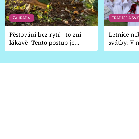
ZAHRADA
TRADICE A SVÁ
Pěstování bez rytí – to zní
Letnice ne
lákavě! Tento postup je
svátky: V n
vhodný jen pro některé
pondělí z
zahrady