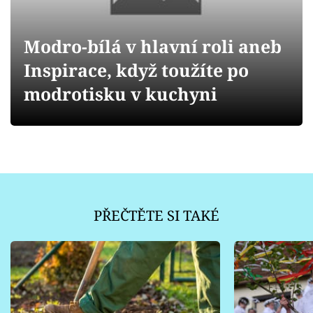
Sledujte prima+
Modro-bílá v hlavní roli aneb
Přihlášení
Inspirace, když toužíte po
modrotisku v kuchyni
Sledujte nás
PŘEČTĚTE SI TAKÉ