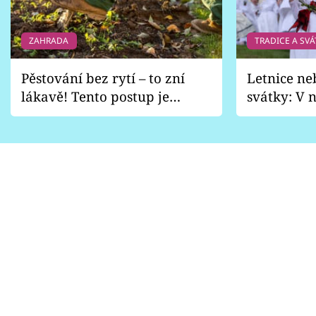
ZAHRADA
TRADICE A SVÁ
Pěstování bez rytí – to zní
Letnice ne
lákavě! Tento postup je
svátky: V n
vhodný jen pro některé
pondělí z
zahrady