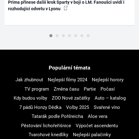
Prima přinese další krok Sparty v boji o LM. Fanoušci uvidí i
rozhodující odvetu v Lyonu
Populární témata
Jak zhubnout
Nejlepší filmy 2024
Nejlepší horory
TV program
Změna času
Partie
Počasí
Kdy budou volby
ZOO Nové začátky
Auto – katalog
7 pádů Honzy Dědka
Volby 2025
Svařené víno
Tatarák podle Pohlreicha
Aloe vera
Pěstování lichořeřišnice
Výpočet ascendentu
Tvarohové knedlíky
Nejlepší palačinky