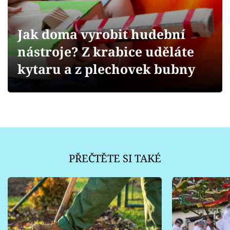
Sledujte prima+
Jak doma vyrobit hudební
Přihlášení
nástroje? Z krabice uděláte
kytaru a z plechovek bubny
Sledujte nás
PŘEČTĚTE SI TAKÉ