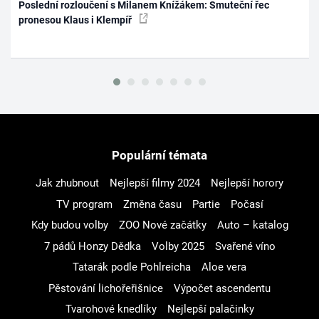
Poslední rozloučení s Milanem Knížákem: Smuteční řec
pronesou Klaus i Klempíř
Populární témata
Jak zhubnout
Nejlepší filmy 2024
Nejlepší horory
TV program
Změna času
Partie
Počasí
Kdy budou volby
ZOO Nové začátky
Auto – katalog
7 pádů Honzy Dědka
Volby 2025
Svařené víno
Tatarák podle Pohlreicha
Aloe vera
Pěstování lichořeřišnice
Výpočet ascendentu
Tvarohové knedlíky
Nejlepší palačinky