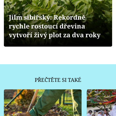
Sledujte prima+
Jilm sibiřský: Rekordně
Přihlášení
rychle rostoucí dřevina
vytvoří živý plot za dva roky
Sledujte nás
PŘEČTĚTE SI TAKÉ