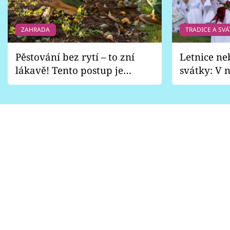
ZAHRADA
TRADICE A SVÁ
Pěstování bez rytí – to zní
Letnice ne
lákavě! Tento postup je
svátky: V n
vhodný jen pro některé
pondělí z
zahrady