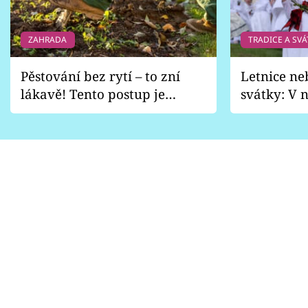
ZAHRADA
TRADICE A SVÁ
Pěstování bez rytí – to zní
Letnice ne
lákavě! Tento postup je
svátky: V n
vhodný jen pro některé
pondělí z
zahrady