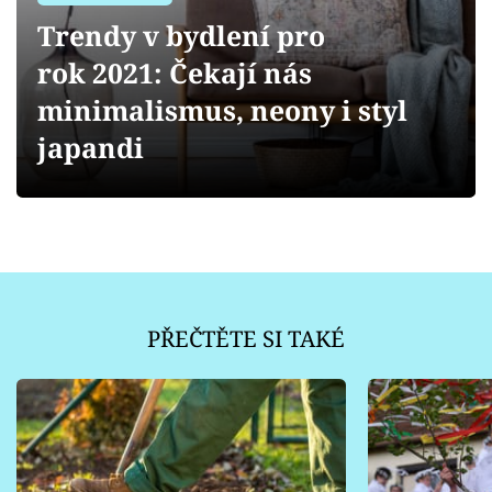
Sledujte prima+
Trendy v bydlení pro
rok 2021: Čekají nás
Přihlášení
minimalismus, neony i styl
japandi
Sledujte nás
PŘEČTĚTE SI TAKÉ