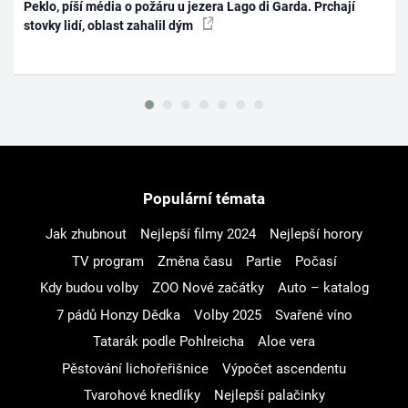
Peklo, píší média o požáru u jezera Lago di Garda. Prchají
stovky lidí, oblast zahalil dým
Populární témata
Jak zhubnout
Nejlepší filmy 2024
Nejlepší horory
TV program
Změna času
Partie
Počasí
Kdy budou volby
ZOO Nové začátky
Auto – katalog
7 pádů Honzy Dědka
Volby 2025
Svařené víno
Tatarák podle Pohlreicha
Aloe vera
Pěstování lichořeřišnice
Výpočet ascendentu
Tvarohové knedlíky
Nejlepší palačinky