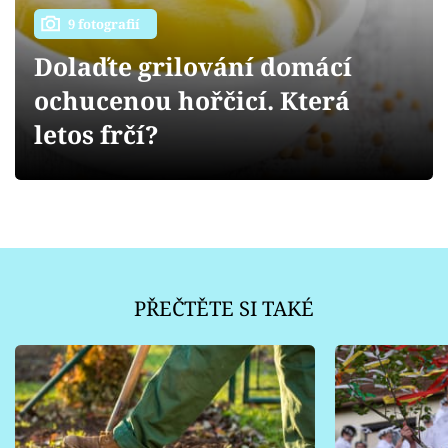
Sledujte prima+
9 fotografií
Dolaďte grilování domácí
Přihlášení
ochucenou hořčicí. Která
letos frčí?
Sledujte nás
PŘEČTĚTE SI TAKÉ