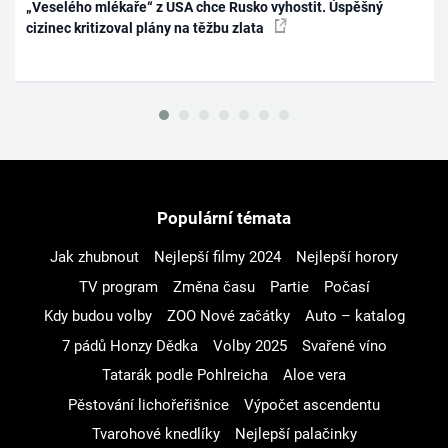
„Veselého mlékaře“ z USA chce Rusko vyhostit. Úspěšný
cizinec kritizoval plány na těžbu zlata
Populární témata
Jak zhubnout
Nejlepší filmy 2024
Nejlepší horory
TV program
Změna času
Partie
Počasí
Kdy budou volby
ZOO Nové začátky
Auto – katalog
7 pádů Honzy Dědka
Volby 2025
Svařené víno
Tatarák podle Pohlreicha
Aloe vera
Pěstování lichořeřišnice
Výpočet ascendentu
Tvarohové knedlíky
Nejlepší palačinky