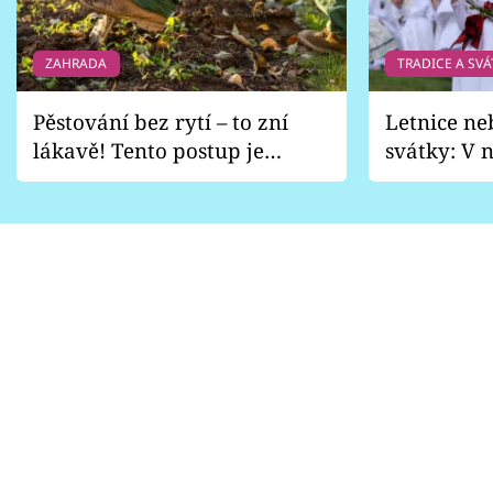
ZAHRADA
TRADICE A SVÁ
Pěstování bez rytí – to zní
Letnice ne
lákavě! Tento postup je
svátky: V n
vhodný jen pro některé
pondělí z
zahrady