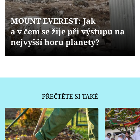
Sledujte prima+
MOUNT EVEREST: Jak
Přihlášení
a v čem se žije při výstupu na
nejvyšší horu planety?
Sledujte nás
PŘEČTĚTE SI TAKÉ