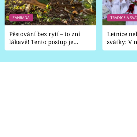
ZAHRADA
TRADICE A SVÁ
Pěstování bez rytí – to zní
Letnice ne
lákavě! Tento postup je
svátky: V n
vhodný jen pro některé
pondělí z
zahrady