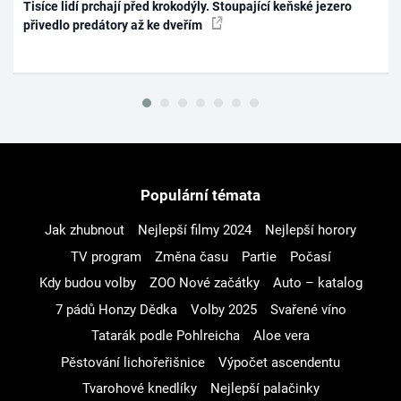
Tisíce lidí prchají před krokodýly. Stoupající keňské jezero
přivedlo predátory až ke dveřím
Populární témata
Jak zhubnout
Nejlepší filmy 2024
Nejlepší horory
TV program
Změna času
Partie
Počasí
Kdy budou volby
ZOO Nové začátky
Auto – katalog
7 pádů Honzy Dědka
Volby 2025
Svařené víno
Tatarák podle Pohlreicha
Aloe vera
Pěstování lichořeřišnice
Výpočet ascendentu
Tvarohové knedlíky
Nejlepší palačinky