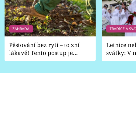
ZAHRADA
TRADICE A SVÁ
Pěstování bez rytí – to zní
Letnice ne
lákavě! Tento postup je
svátky: V n
vhodný jen pro některé
pondělí z
zahrady