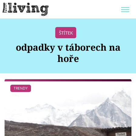
Trendy:
JAK UŠETŘIT
POKOJOVÉ KVĚTINY
ŠTÍTEK
BYDLENÍ SLAVNÝCH
ZAHRADA
odpadky v táborech na
hoře
Témata
TRENDY
Bydlení
Zahrada
Design