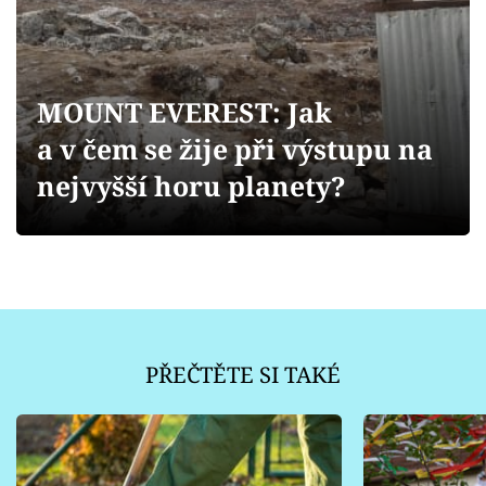
Sledujte prima+
Přihlášení
MOUNT EVEREST: Jak
a v čem se žije při výstupu na
Sledujte nás
nejvyšší horu planety?
PŘEČTĚTE SI TAKÉ