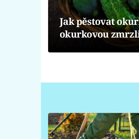
Jak pěstovat okur
okurkovou zmrzl