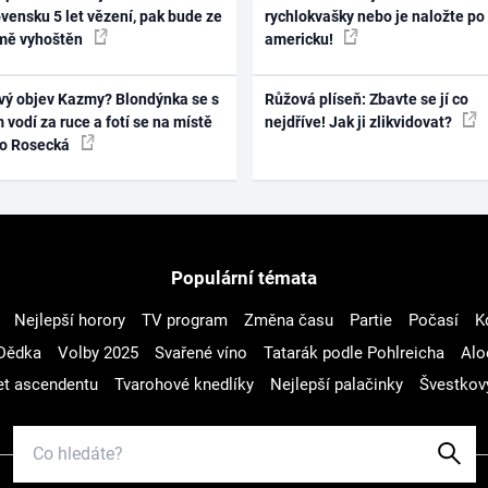
vensku 5 let vězení, pak bude ze
rychlokvašky nebo je naložte po
mě vyhoštěn
americku!
vý objev Kazmy? Blondýnka se s
Růžová plíseň: Zbavte se jí co
 vodí za ruce a fotí se na místě
nejdříve! Jak ji zlikvidovat?
ko Rosecká
Populární témata
Nejlepší horory
TV program
Změna času
Partie
Počasí
K
Dědka
Volby 2025
Svařené víno
Tatarák podle Pohlreicha
Alo
t ascendentu
Tvarohové knedlíky
Nejlepší palačinky
Švestkov