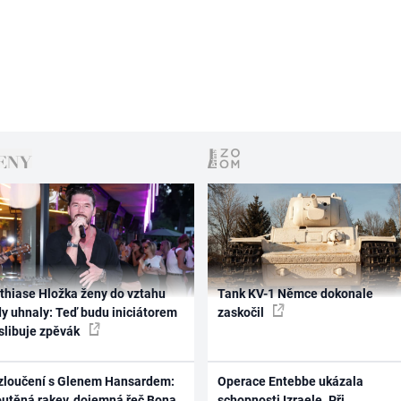
thiase Hložka ženy do vztahu
Tank KV-1 Němce dokonale
dy uhnaly: Teď budu iniciátorem
zaskočil
 slibuje zpěvák
zloučení s Glenem Hansardem:
Operace Entebbe ukázala
outěná rakev, dojemná řeč Bona
schopnosti Izraele. Při