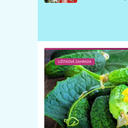
požáru
UŽITKOVÁ ZAHRADA