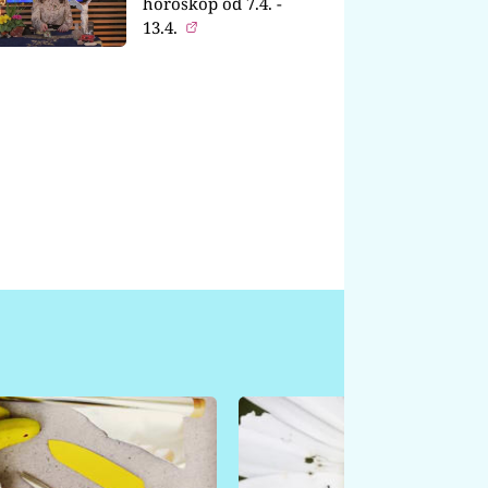
horoskop od 7.4. -
13.4.