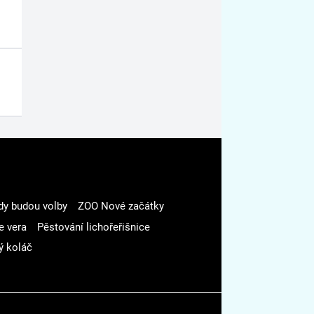
dy budou volby
ZOO Nové začátky
e vera
Pěstování lichořeřišnice
ý koláč