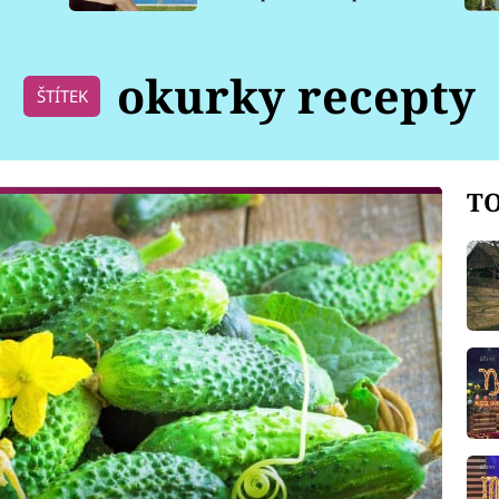
pro psy
okurky recepty
ŠTÍTEK
TO