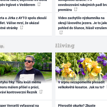
zpěv Irglové s Vedderem
osvobozování rukojmích padl br
premiéra
ta a Jirka z AYTO spolu zkouší
Video zachytilo výzkumníka na
let. Válise mrzí, že ukázal
okraji lávového jezera. Je to jak
atné stránky
pohled do Slunce, hlásil vzruše
rtyho frky: Táta kvůli mému
V srpnu nezapomeňte přesadit
oru málem přišel o práci,
velkokvěté kosatce. Jak na to?
práví kontroverzní Řezník
per Vercetti vyfasoval na
Přerostlé okurky? Zkuste