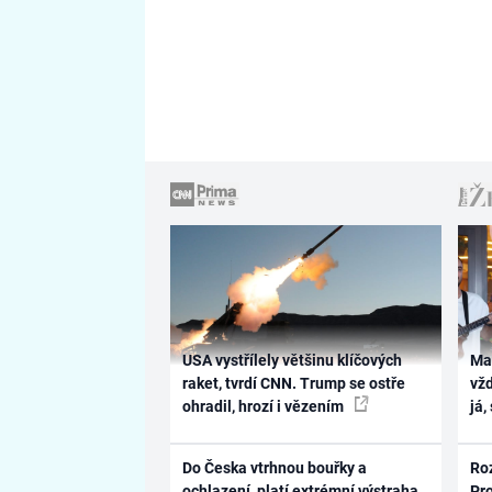
USA vystřílely většinu klíčových
Ma
raket, tvrdí CNN. Trump se ostře
vž
ohradil, hrozí i vězením
já,
Do Česka vtrhnou bouřky a
Ro
ochlazení, platí extrémní výstraha.
Pr