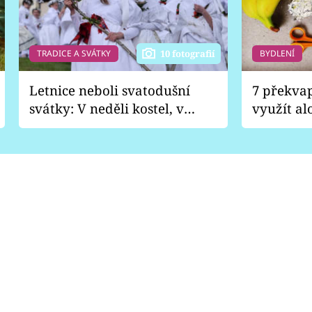
TRADICE A SVÁTKY
BYDLENÍ
10 fotografií
Letnice neboli svatodušní
7 překva
svátky: V neděli kostel, v
využít al
pondělí zábava
Nabrousí
nádobí