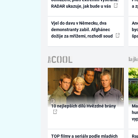
RADAR ukazuje, jak bude u vás
a 
Vjel do davu v Německu, dva
Ane
demonstranty zabil. Afghánec
byd
dožije za mřížemi, rozhodl soud
šp
10 nejlepších dílů Hvězdné brány
Ma
hum
vy
TOP filmy a seriály podle mladých
Rap