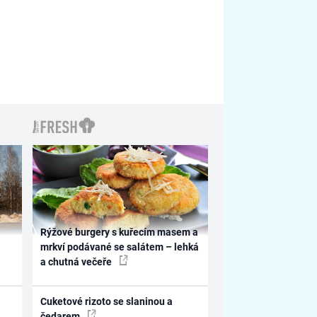
Rýžové burgery s kuřecím masem a
mrkví podávané se salátem – lehká
a chutná večeře
Cuketové rizoto se slaninou a
čedarem