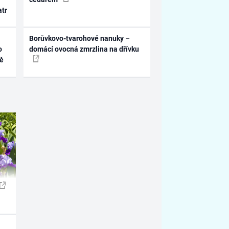
atr
Borůvkovo-tvarohové nanuky –
o
domácí ovocná zmrzlina na dřívku
ně