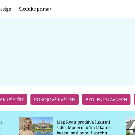
esign
Sledujte prima+
Design
TRENDY
JAK NA TO
PROMĚNY
NAŠE TIPY
JAK UŠETŘIT
POKOJOVÉ KVĚTINY
BYDLENÍ SLAVNÝCH
la
Meg Ryan prodává luxusní
.
sídlo. Moderní dům láká na
o
bazén, posilovnu i sprchu