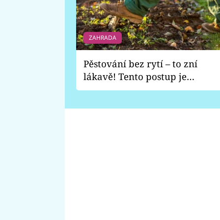
ZAHRADA
Pěstování bez rytí – to zní
lákavě! Tento postup je
vhodný jen pro některé
zahrady