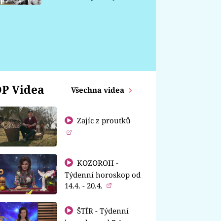
chátrá
P Videa
Všechna videa
Zajíc z proutků
KOZOROH -
Týdenní horoskop od
14.4. - 20.4.
ŠTÍR - Týdenní