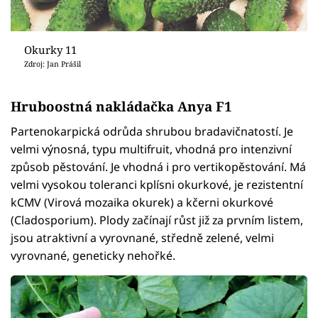
Okurky 11
Zdroj: Jan Prášil
Hruboostná nakládačka Anya F1
Partenokarpická odrůda shrubou bradavičnatostí. Je
velmi výnosná, typu multifruit, vhodná pro intenzivní
způsob pěstování. Je vhodná i pro vertikopěstování. Má
velmi vysokou toleranci kplísni okurkové, je rezistentní
kCMV (Virová mozaika okurek) a kčerni okurkové
(Cladosporium). Plody začínají růst již za prvním listem,
jsou atraktivní a vyrovnané, středně zelené, velmi
vyrovnané, geneticky nehořké.