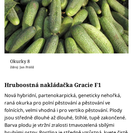
Okurky 8
Zdroj: Jan Prášil
Hruboostná nakládačka Gracie F1
Nová hybridní, partenokarpická, geneticky nehořká,
raná okurka pro polní pěstování a pěstování ve
folnících, velmi vhodná i pro vertiko pěstování. Plody
jsou středně dlouhé až dlouhé, štíhlé, tupě zakončené.
Barva plodu je vtržní zralosti tmavozelená sbílými
hrubými ostny. Rostlina je středně vzrůstná, kvete čistě