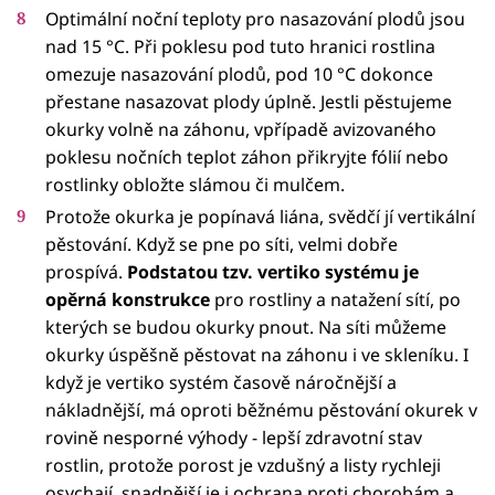
Optimální noční teploty pro nasazování plodů jsou
nad 15 °C. Při poklesu pod tuto hranici rostlina
omezuje nasazování plodů, pod 10 °C dokonce
přestane nasazovat plody úplně. Jestli pěstujeme
okurky volně na záhonu, vpřípadě avizovaného
poklesu nočních teplot záhon přikryjte fólií nebo
rostlinky obložte slámou či mulčem.
Protože okurka je popínavá liána, svědčí jí vertikální
pěstování. Když se pne po síti, velmi dobře
prospívá.
Podstatou tzv. vertiko systému je
opěrná konstrukce
pro rostliny a natažení sítí, po
kterých se budou okurky pnout. Na síti můžeme
okurky úspěšně pěstovat na záhonu i ve skleníku. I
když je vertiko systém časově náročnější a
nákladnější, má oproti běžnému pěstování okurek v
rovině nesporné výhody - lepší zdravotní stav
rostlin, protože porost je vzdušný a listy rychleji
osychají, snadnější je i ochrana proti chorobám a