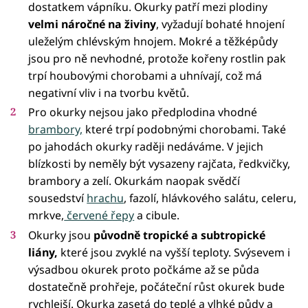
dostatkem vápníku. Okurky patří mezi plodiny
velmi náročné na živiny
, vyžadují bohaté hnojení
uleželým chlévským hnojem. Mokré a těžképůdy
jsou pro ně nevhodné, protože kořeny rostlin pak
trpí houbovými chorobami a uhnívají, což má
negativní vliv i na tvorbu květů.
Pro okurky nejsou jako předplodina vhodné
brambory,
které trpí podobnými chorobami. Také
po jahodách okurky raději nedáváme. V jejich
blízkosti by neměly být vysazeny rajčata, ředkvičky,
brambory a zelí. Okurkám naopak svědčí
sousedství
hrachu
, fazolí, hlávkového salátu, celeru,
mrkve,
červené řepy
a cibule.
Okurky jsou
původně tropické a subtropické
liány,
které jsou zvyklé na vyšší teploty. Svýsevem i
výsadbou okurek proto počkáme až se půda
dostatečně prohřeje, počáteční růst okurek bude
rychlejší. Okurka zasetá do teplé a vlhké půdy a