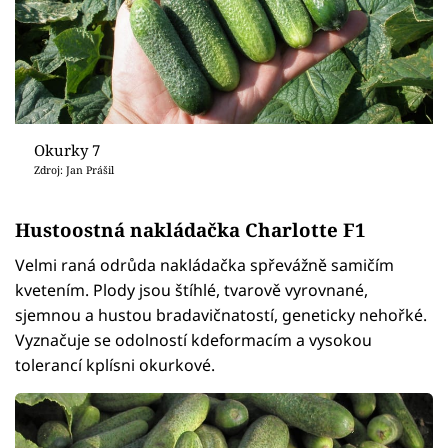
Okurky 7
Zdroj: Jan Prášil
Hustoostná nakládačka Charlotte F1
Velmi raná odrůda nakládačka spřevážně samičím
kvetením. Plody jsou štíhlé, tvarově vyrovnané,
sjemnou a hustou bradavičnatostí, geneticky nehořké.
Vyznačuje se odolností kdeformacím a vysokou
tolerancí kplísni okurkové.