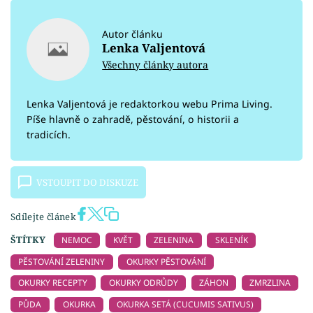
Autor článku
Lenka Valjentová
Všechny články autora
Lenka Valjentová je redaktorkou webu Prima Living.
Píše hlavně o zahradě, pěstování, o historii a
tradicích.
VSTOUPIT DO DISKUZE
Sdílejte článek
ŠTÍTKY
NEMOC
KVĚT
ZELENINA
SKLENÍK
PĚSTOVÁNÍ ZELENINY
OKURKY PĚSTOVÁNÍ
OKURKY RECEPTY
OKURKY ODRŮDY
ZÁHON
ZMRZLINA
PŮDA
OKURKA
OKURKA SETÁ (CUCUMIS SATIVUS)