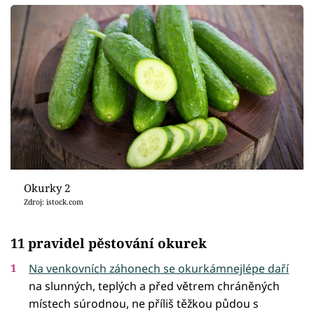
Okurky 2
Zdroj: istock.com
11 pravidel pěstování okurek
Na venkovních záhonech se okurkámnejlépe daří
na slunných, teplých a před větrem chráněných
místech súrodnou, ne příliš těžkou půdou s