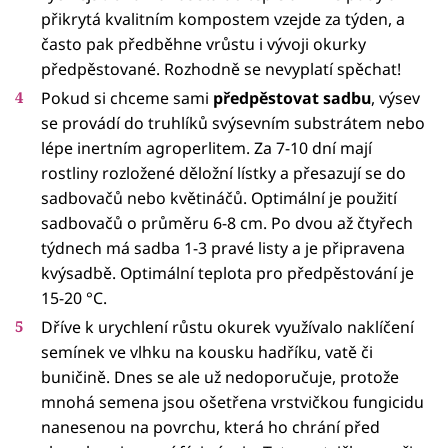
přikrytá kvalitním kompostem vzejde za týden, a
často pak předběhne vrůstu i vývoji okurky
předpěstované. Rozhodně se nevyplatí spěchat!
Pokud si chceme sami
předpěstovat sadbu
, výsev
se provádí do truhlíků svýsevním substrátem nebo
lépe inertním agroperlitem. Za 7-10 dní mají
rostliny rozložené děložní lístky a přesazují se do
sadbovačů nebo květináčů. Optimální je použití
sadbovačů o průměru 6-8 cm. Po dvou až čtyřech
týdnech má sadba 1-3 pravé listy a je připravena
kvýsadbě. Optimální teplota pro předpěstování je
15-20 °C.
Dříve k urychlení růstu okurek využívalo naklíčení
semínek ve vlhku na kousku hadříku, vatě či
buničině. Dnes se ale už nedoporučuje, protože
mnohá semena jsou ošetřena vrstvičkou fungicidu
nanesenou na povrchu, která ho chrání před