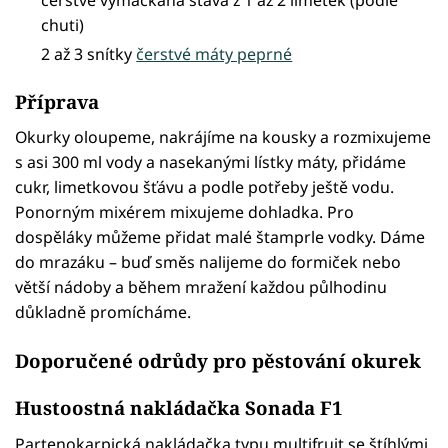
chuti)
2 až 3 snítky
čerstvé máty peprné
Příprava
Okurky oloupeme, nakrájíme na kousky a rozmixujeme
s asi 300 ml vody a nasekanými lístky máty, přidáme
cukr, limetkovou šťávu a podle potřeby ještě vodu.
Ponorným mixérem mixujeme dohladka. Pro
dospěláky můžeme přidat malé štamprle vodky. Dáme
do mrazáku – buď směs nalijeme do formiček nebo
větší nádoby a během mražení každou půlhodinu
důkladně promícháme.
Doporučené odrůdy pro pěstování okurek
Hustoostná nakládačka Sonada F1
Partenokarpická nakládačka typu multifruit se štíhlými