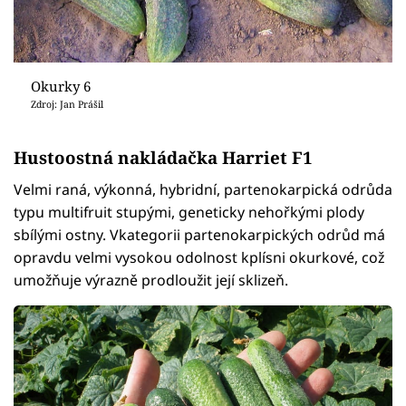
Okurky 6
Zdroj: Jan Prášil
Hustoostná nakládačka Harriet F1
Velmi raná, výkonná, hybridní, partenokarpická odrůda
typu multifruit stupými, geneticky nehořkými plody
sbílými ostny. Vkategorii partenokarpických odrůd má
opravdu velmi vysokou odolnost kplísni okurkové, což
umožňuje výrazně prodloužit její sklizeň.