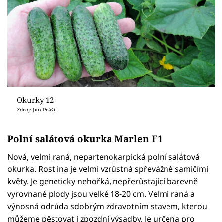
Okurky 12
Zdroj: Jan Prášil
Polní salátová okurka Marlen F1
Nová, velmi raná, nepartenokarpická polní salátová
okurka. Rostlina je velmi vzrůstná spřevážně samičími
květy. Je geneticky nehořká, nepřerůstající barevně
vyrovnané plody jsou velké 18-20 cm. Velmi raná a
výnosná odrůda sdobrým zdravotním stavem, kterou
můžeme pěstovat i zpozdní výsadby. Je určena pro