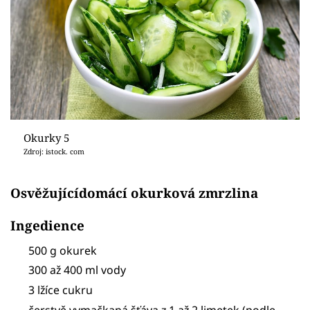
Okurky 5
Zdroj: istock. com
Osvěžujícídomácí okurková zmrzlina
Ingedience
500 g okurek
300 až 400 ml vody
3 lžíce cukru
čerstvě vymačkaná šťáva z 1 až 2 limetek (podle