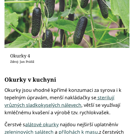
Okurky 4
Zdroj: Jan Prášil
Okurky v kuchyni
Okurky jsou vhodné kpřímé konzumaci za syrova i k
tepelným úpravám, menší nakládačky se
sterilují
vrůzných sladkokyselých nálevech
, větší se využívají
kmléčnému kvašení a výrobě tzv. rychlokvašek.
Čerstvé s
alátové okurky
najdou nejširší uplatněnív
zeleninových salátech
a
přílohách k masu,
z čerstvých