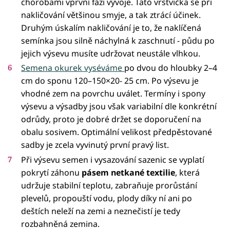
chorobami vprvní fázi vývoje. Tato vrstvička se při
nakličování většinou smyje, a tak ztrácí účinek.
Druhým úskalím nakličování je to, že naklíčená
semínka jsou silně náchylná k zaschnutí - půdu po
jejich výsevu musíte udržovat neustále vlhkou.
Semena okurek vyséváme
po dvou do hloubky 2–4
cm do sponu 120–150×20- 25 cm. Po výsevu je
vhodné zem na povrchu uválet. Termíny i spony
výsevu a výsadby jsou však variabilní dle konkrétní
odrůdy, proto je dobré držet se doporučení na
obalu sosivem. Optimální velikost předpěstované
sadby je zcela vyvinutý první pravý list.
Při výsevu semen i vysazování sazenic se vyplatí
pokrytí záhonu
pásem netkané textilie
, která
udržuje stabilní teplotu, zabraňuje prorůstání
plevelů, propouští vodu, plody díky ní ani po
deštích neleží na zemi a neznečistí je tedy
rozbahněná zemina.