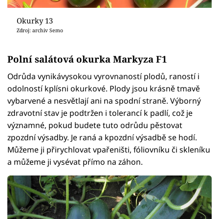
Okurky 13
Zdroj: archiv Semo
Polní salátová okurka Markyza F1
Odrůda vynikávysokou vyrovnaností plodů, raností i
odolností kplísni okurkové. Plody jsou krásně tmavě
vybarvené a nesvětlají ani na spodní straně. Výborný
zdravotní stav je podtržen i tolerancí k padlí, což je
významné, pokud budete tuto odrůdu pěstovat
zpozdní výsadby. Je raná a kpozdní výsadbě se hodí.
Můžeme ji přirychlovat vpařeništi, fóliovníku či skleníku
a můžeme ji vysévat přímo na záhon.