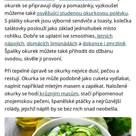
okurek se připravují dipy a pomazánky, vyzkoušet
můžeme také
osvěžující studenou okurkovou polévku
.
S plátky okurek jsou výborné sendviče a toasty, kolečka
salátovky poslouží jako základ jednohubek místo
rohlíku. Dobře se uplatní ive smoothies,
letních
nápojích
,
domácích limonádách
a
dokonce i zmrzlině
.
Špalíky okurek můžete také přihodit do džbánu
svodou, skvěle ji provoní.
Při tepelné úpravě se okurky nejvíce dusí, pečou a
restují. Okurka se může podobně jako cuketa vydlabat,
naplnit například mletým masem a zapékat. Naložené
okurky se hodí
krůzným masům
, stačí připomenout
znojemskou pečeni, španělské ptáčky a nejrůznější
rolády, jejichž náplň by se bez nich snad neobešla.