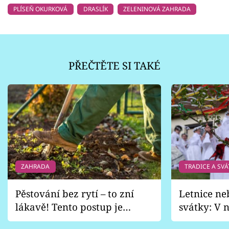
PLÍSEŇ OKURKOVÁ
DRASLÍK
ZELENINOVÁ ZAHRADA
PŘEČTĚTE SI TAKÉ
ZAHRADA
TRADICE A SVÁ
Pěstování bez rytí – to zní
Letnice ne
lákavě! Tento postup je
svátky: V n
vhodný jen pro některé
pondělí z