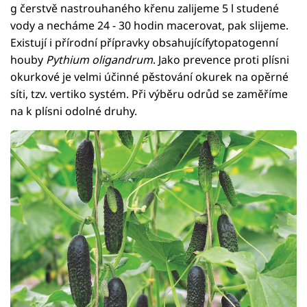
g čerstvě nastrouhaného křenu zalijeme 5 l studené
vody a necháme 24 - 30 hodin macerovat, pak slijeme.
Existují i přírodní přípravky obsahujícífytopatogenní
houby
Pythium oligandrum
. Jako prevence proti plísni
okurkové je velmi účinné pěstování okurek na opěrné
síti, tzv. vertiko systém. Při výběru odrůd se zaměříme
na k plísni odolné druhy.