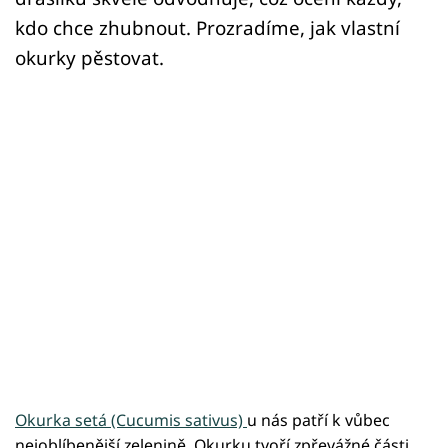
kdo chce zhubnout. Prozradíme, jak vlastní
okurky pěstovat.
Okurka setá (Cucumis sativus)
u nás patří k vůbec
nejoblíbenější zelenině. Okurku tvoří zpřevážné části