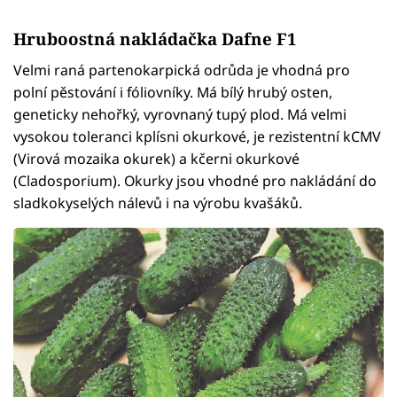
Hruboostná nakládačka Dafne F1
Velmi raná partenokarpická odrůda je vhodná pro
polní pěstování i fóliovníky. Má bílý hrubý osten,
geneticky nehořký, vyrovnaný tupý plod. Má velmi
vysokou toleranci kplísni okurkové, je rezistentní kCMV
(Virová mozaika okurek) a kčerni okurkové
(Cladosporium). Okurky jsou vhodné pro nakládání do
sladkokyselých nálevů i na výrobu kvašáků.