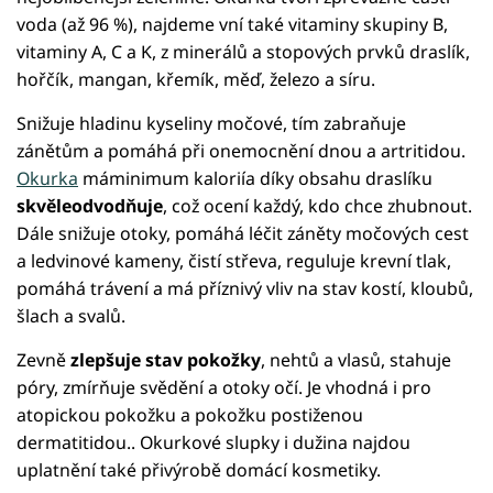
voda (až 96 %), najdeme vní také vitaminy skupiny B,
vitaminy A, C a K, z minerálů a stopových prvků draslík,
hořčík, mangan, křemík, měď, železo a síru.
Snižuje hladinu kyseliny močové, tím zabraňuje
zánětům a pomáhá při onemocnění dnou a artritidou.
Okurka
máminimum kaloriía díky obsahu draslíku
skvěleodvodňuje
, což ocení každý, kdo chce zhubnout.
Dále snižuje otoky, pomáhá léčit záněty močových cest
a ledvinové kameny, čistí střeva, reguluje krevní tlak,
pomáhá trávení a má příznivý vliv na stav kostí, kloubů,
šlach a svalů.
Zevně
zlepšuje stav pokožky
, nehtů a vlasů, stahuje
póry, zmírňuje svědění a otoky očí. Je vhodná i pro
atopickou pokožku a pokožku postiženou
dermatitidou.. Okurkové slupky i dužina najdou
uplatnění také přivýrobě domácí kosmetiky.