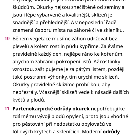
škůdcům. Okurky nejsou znečištěné od zeminy a
jsou i lépe vybarvené a kvalitnější, sklizeň je
snadnější a přehlednější. A v neposlední řadě
znamená úsporu místa na záhoně či ve skleníku.
Během vegetace musíme záhon udržovat bez
plevelů a kolem rostlin půdu kypříme. Zaléváme
pravidelně každý den, nejlépe ráno ke kořenům,
abychom zabránili pokropení listů. Až rostlinky
vzrostou, zaštipujeme je za pátým listem, později
také postranní výhonky, tím urychlíme sklizeň.
Okurky pravidelně sklízíme probírkou, aby
nepřezrály. Včasnější sklizeň vede k násadě dalších
květů a plodů.
Partenokarpické odrůdy okurek n
epotřebují ke
zdárnému vývoji plodů opylení, proto jsou vhodné i
pro pěstování při nedostatku opylovačů ve
fóliových krytech a sklenících. Moderní
odrůdy