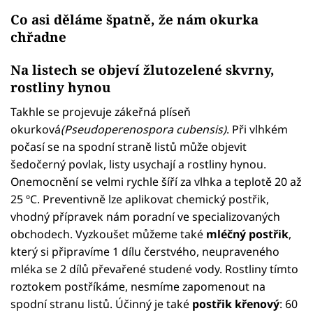
Co asi děláme špatně, že nám okurka
chřadne
Na listech se objeví žlutozelené skvrny,
rostliny hynou
Takhle se projevuje zákeřná plíseň
okurková
(Pseudoperenospora cubensis)
. Při vlhkém
počasí se na spodní straně listů může objevit
šedočerný povlak, listy usychají a rostliny hynou.
Onemocnění se velmi rychle šíří za vlhka a teplotě 20 až
25 ºC. Preventivně lze aplikovat chemický postřik,
vhodný přípravek nám poradní ve specializovaných
obchodech. Vyzkoušet můžeme také
mléčný postřik
,
který si připravíme 1 dílu čerstvého, neupraveného
mléka se 2 dílů převařené studené vody. Rostliny tímto
roztokem postříkáme, nesmíme zapomenout na
spodní stranu listů. Účinný je také
postřik křenový
: 60