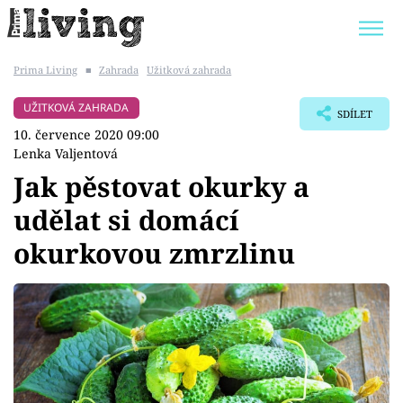
Prima Living
■
Zahrada
Užitková zahrada
Trendy:
JAK UŠETŘIT
POKOJOVÉ KVĚTINY
UŽITKOVÁ ZAHRADA
SDÍLET
BYDLENÍ SLAVNÝCH
ZAHRADA
10. července 2020 09:00
Lenka Valjentová
Jak pěstovat okurky a
udělat si domácí
Témata
okurkovou zmrzlinu
Bydlení
Zahrada
Design