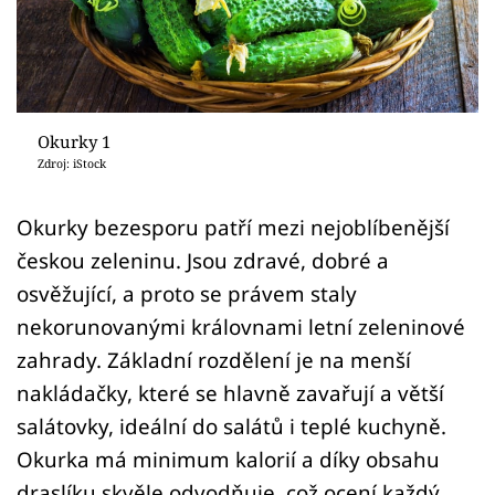
Sledujte prima+
Přihlášení
Okurky 1
Sledujte nás
Zdroj: iStock
Okurky bezesporu patří mezi nejoblíbenější
českou zeleninu. Jsou zdravé, dobré a
osvěžující, a proto se právem staly
nekorunovanými královnami letní zeleninové
zahrady. Základní rozdělení je na menší
nakládačky, které se hlavně zavařují a větší
salátovky, ideální do salátů i teplé kuchyně.
Okurka má minimum kalorií a díky obsahu
draslíku skvěle odvodňuje, což ocení každý,