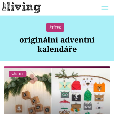
Trendy:
JAK UŠETŘIT
POKOJOVÉ KVĚTINY
ŠTÍTEK
BYDLENÍ SLAVNÝCH
ZAHRADA
originální adventní
kalendáře
Témata
VÁNOCE
Bydlení
Zahrada
Design