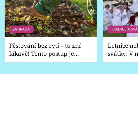
ZAHRADA
TRADICE A SVÁ
Pěstování bez rytí – to zní
Letnice ne
lákavě! Tento postup je
svátky: V n
vhodný jen pro některé
pondělí z
zahrady