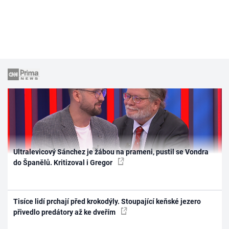
Ultralevicový Sánchez je žábou na prameni, pustil se Vondra
do Španělů. Kritizoval i Gregor
Tisíce lidí prchají před krokodýly. Stoupající keňské jezero
přivedlo predátory až ke dveřím