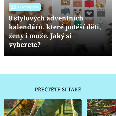
Sledujte prima+
15 fotografií
Přihlášení
8 stylových adventních
kalendářů, které potěší děti,
ženy i muže. Jaký si
Sledujte nás
vyberete?
PŘEČTĚTE SI TAKÉ