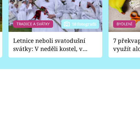
TRADICE A SVÁTKY
BYDLENÍ
10 fotografií
Letnice neboli svatodušní
7 překva
svátky: V neděli kostel, v
využít al
pondělí zábava
Nabrousí
nádobí