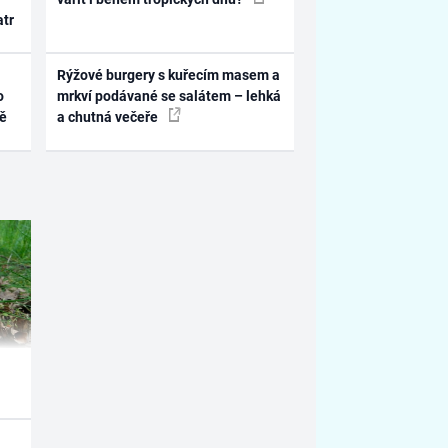
atr
Rýžové burgery s kuřecím masem a
o
mrkví podávané se salátem – lehká
ně
a chutná večeře