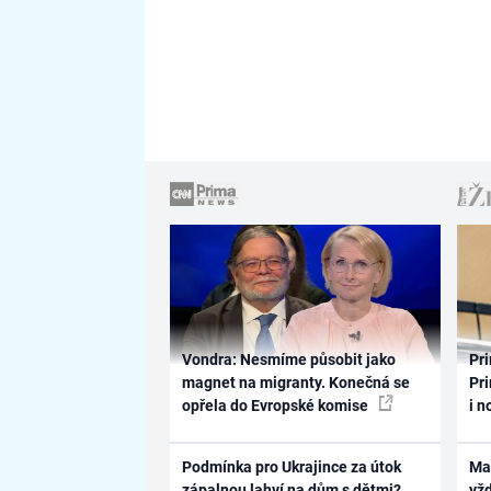
Vondra: Nesmíme působit jako
Pri
magnet na migranty. Konečná se
Pri
opřela do Evropské komise
i n
Podmínka pro Ukrajince za útok
Ma
zápalnou lahví na dům s dětmi?
vž