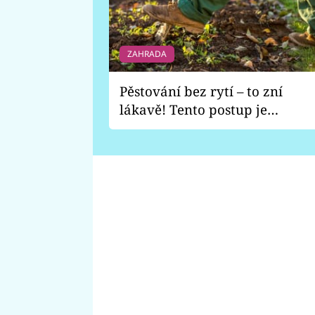
ZAHRADA
Pěstování bez rytí – to zní
lákavě! Tento postup je
vhodný jen pro některé
zahrady