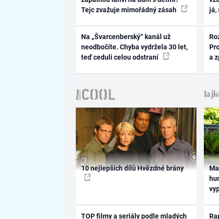
Tejc zvažuje mimořádný zásah
já,
Na „Švarcenberský“ kanál už
Ro
neodbočíte. Chyba vydržela 30 let,
Pr
teď ceduli celou odstraní
a 
10 nejlepších dílů Hvězdné brány
Ma
hum
vy
TOP filmy a seriály podle mladých
Rap