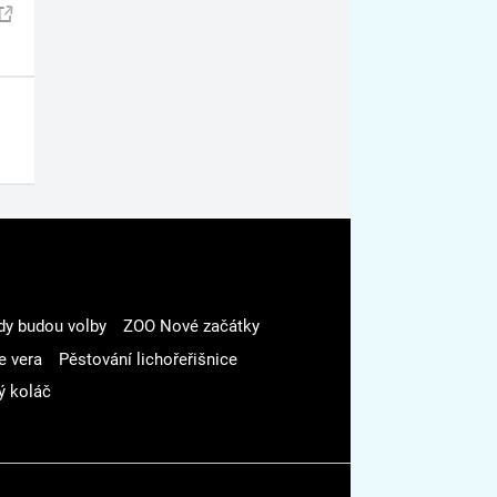
dy budou volby
ZOO Nové začátky
e vera
Pěstování lichořeřišnice
ý koláč