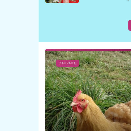
požáru
ZAHRADA