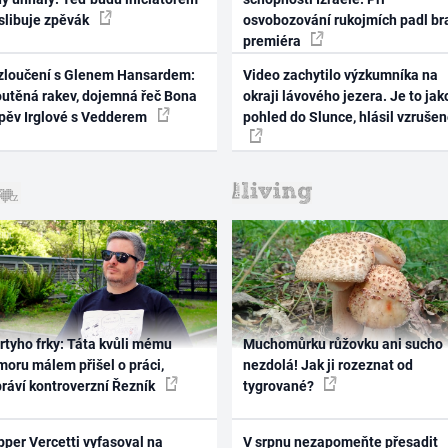
 slibuje zpěvák
osvobozování rukojmích padl br
premiéra
zloučení s Glenem Hansardem:
Video zachytilo výzkumníka na
outěná rakev, dojemná řeč Bona
okraji lávového jezera. Je to jak
zpěv Irglové s Vedderem
pohled do Slunce, hlásil vzruše
rtyho frky: Táta kvůli mému
Muchomůrku růžovku ani sucho
oru málem přišel o práci,
nezdolá! Jak ji rozeznat od
práví kontroverzní Řezník
tygrované?
per Vercetti vyfasoval na
V srpnu nezapomeňte přesadit