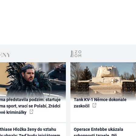
ma představila podzim: startuje
Tank KV-1 Němce dokonale
ma sport, vrací se Polabí, Zrádci
zaskočil
ové kriminálky
thiase Hložka ženy do vztahu
Operace Entebbe ukázala
dy uhnaly: Teď budu iniciátorem
schopnosti Izraele. Při