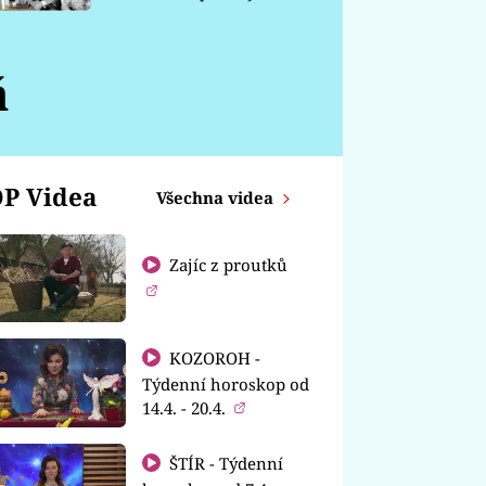
chátrá
á
P Videa
Všechna videa
Zajíc z proutků
KOZOROH -
Týdenní horoskop od
14.4. - 20.4.
ŠTÍR - Týdenní