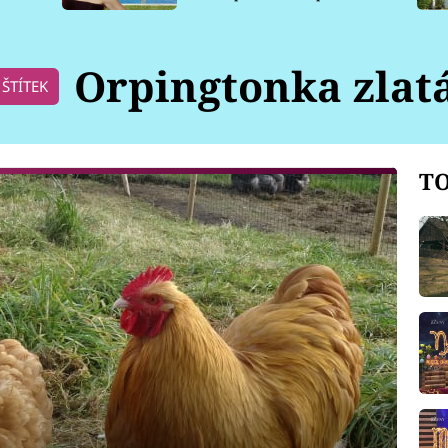
pro psy
Orpingtonka zlat
ŠTÍTEK
TO