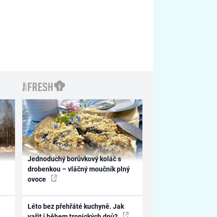
Jednoduchý borůvkový koláč s
drobenkou – vláčný moučník plný
ovoce
Léto bez přehřáté kuchyně. Jak
vařit i během tropických dnů?