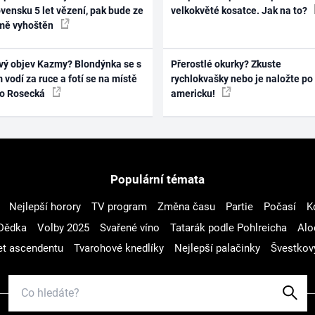
vensku 5 let vězení, pak bude ze
velkokvěté kosatce. Jak na to?
mě vyhoštěn
vý objev Kazmy? Blondýnka se s
Přerostlé okurky? Zkuste
 vodí za ruce a fotí se na místě
rychlokvašky nebo je naložte po
ko Rosecká
americku!
Populární témata
Nejlepší horory
TV program
Změna času
Partie
Počasí
K
Dědka
Volby 2025
Svařené víno
Tatarák podle Pohlreicha
Alo
t ascendentu
Tvarohové knedlíky
Nejlepší palačinky
Švestkov