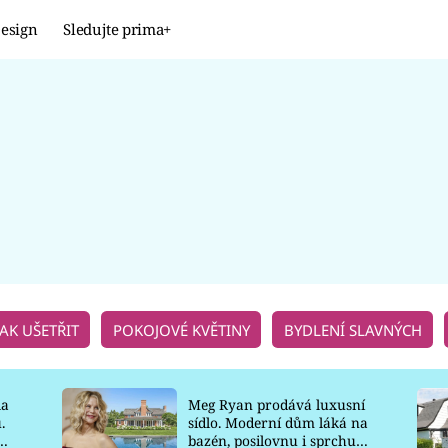
esign
Sledujte prima+
Design
TRENDY
JAK NA TO
PROMĚNY
NAŠE TIPY
JAK UŠETŘIT
POKOJOVÉ KVĚTINY
BYDLENÍ SLAVNÝCH
la
Meg Ryan prodává luxusní
.
sídlo. Moderní dům láká na
o
bazén, posilovnu i sprchu