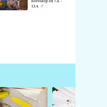
horoskop od 7.4. -
13.4.