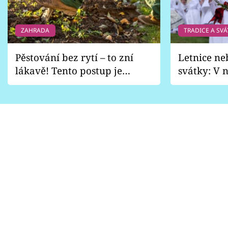
Sledujte prima+
ZAHRADA
TRADICE A SVÁ
Přihlášení
Pěstování bez rytí – to zní
Letnice ne
lákavě! Tento postup je
svátky: V n
Sledujte nás
vhodný jen pro některé
pondělí z
zahrady