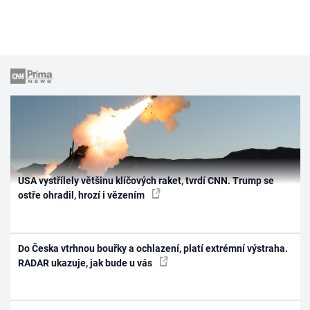
USA vystřílely většinu klíčových raket, tvrdí CNN. Trump se
ostře ohradil, hrozí i vězením
Do Česka vtrhnou bouřky a ochlazení, platí extrémní výstraha.
RADAR ukazuje, jak bude u vás