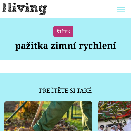
Trendy:
JAK UŠETŘIT
POKOJOVÉ KVĚTINY
ŠTÍTEK
BYDLENÍ SLAVNÝCH
ZAHRADA
pažitka zimní rychlení
Témata
Bydlení
PŘEČTĚTE SI TAKÉ
Zahrada
Design