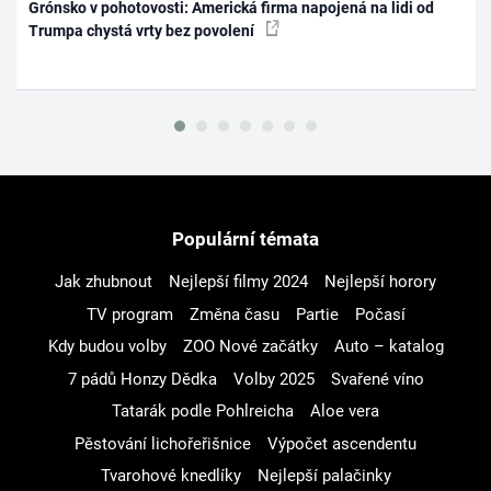
Grónsko v pohotovosti: Americká firma napojená na lidi od
Trumpa chystá vrty bez povolení
Populární témata
Jak zhubnout
Nejlepší filmy 2024
Nejlepší horory
TV program
Změna času
Partie
Počasí
Kdy budou volby
ZOO Nové začátky
Auto – katalog
7 pádů Honzy Dědka
Volby 2025
Svařené víno
Tatarák podle Pohlreicha
Aloe vera
Pěstování lichořeřišnice
Výpočet ascendentu
Tvarohové knedlíky
Nejlepší palačinky