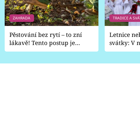
ZAHRADA
TRADICE A SVÁ
Pěstování bez rytí – to zní
Letnice ne
lákavě! Tento postup je
svátky: V n
vhodný jen pro některé
pondělí z
zahrady