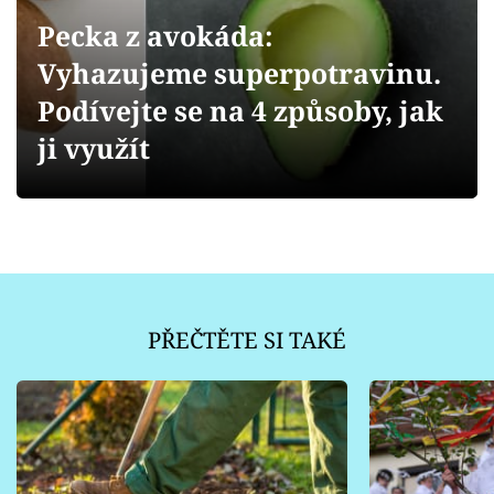
Sledujte prima+
Pecka z avokáda:
Vyhazujeme superpotravinu.
Přihlášení
Podívejte se na 4 způsoby, jak
ji využít
Sledujte nás
PŘEČTĚTE SI TAKÉ