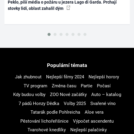
Peklo, píší média o požáru u jezera Lago di Garda. Prchají
stovky lidí, oblast zahalil dým
Populární témata
Jak zhubnout
Nejlepší filmy 2024
Nejlepší horory
TV program
Změna času
Partie
Počasí
Kdy budou volby
ZOO Nové začátky
Auto – katalog
7 pádů Honzy Dědka
Volby 2025
Svařené víno
Tatarák podle Pohlreicha
Aloe vera
Pěstování lichořeřišnice
Výpočet ascendentu
Tvarohové knedlíky
Nejlepší palačinky