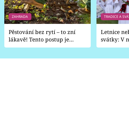
ZAHRADA
TRADICE A SVÁ
Pěstování bez rytí – to zní
Letnice ne
lákavě! Tento postup je
svátky: V n
vhodný jen pro některé
pondělí z
zahrady