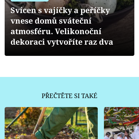
Sledujte prima+
Svícen s vajíčky a peříčky
vnese domů sváteční
Přihlášení
atmosféru. Velikonoční
dekoraci vytvoříte raz dva
Sledujte nás
PŘEČTĚTE SI TAKÉ