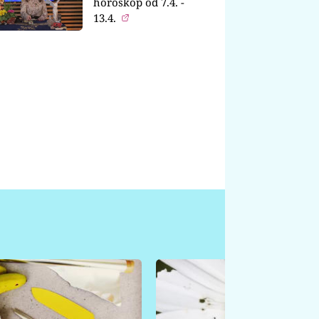
horoskop od 7.4. -
13.4.