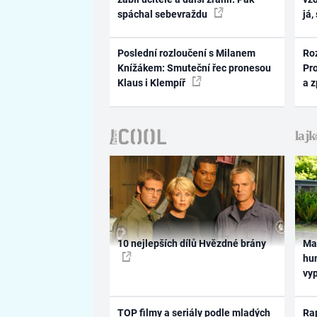
spáchal sebevraždu
já,
Poslední rozloučení s Milanem
Ro
Knížákem: Smuteční řec pronesou
Pr
Klaus i Klempíř
a 
10 nejlepších dílů Hvězdné brány
Ma
hum
vy
TOP filmy a seriály podle mladých
Rap