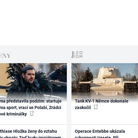
ma představila podzim: startuje
Tank KV-1 Němce dokonale
ma sport, vrací se Polabí, Zrádci
zaskočil
ové kriminálky
thiase Hložka ženy do vztahu
Operace Entebbe ukázala
dy uhnaly: Teď budu iniciátorem
schopnosti Izraele. Při