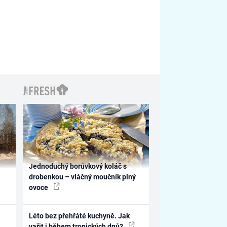
Jednoduchý borůvkový koláč s
drobenkou – vláčný moučník plný
ovoce
Léto bez přehřáté kuchyně. Jak
vařit i během tropických dnů?