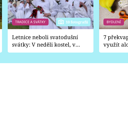
TRADICE A SVÁTKY
BYDLENÍ
10 fotografií
Letnice neboli svatodušní
7 překva
svátky: V neděli kostel, v
využít al
pondělí zábava
Nabrousí
nádobí