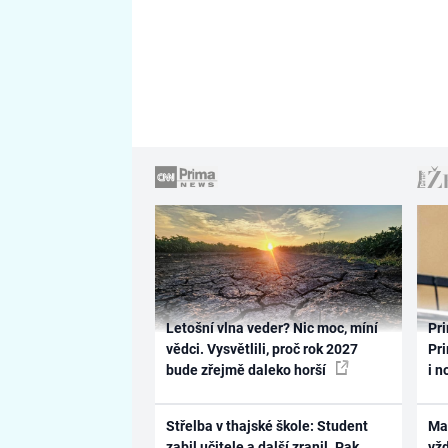
Letošní vlna veder? Nic moc, míní
Pri
vědci. Vysvětlili, proč rok 2027
Pri
bude zřejmě daleko horší
i n
Střelba v thajské škole: Student
Ma
zabil učitele a další zranil. Pak
vž