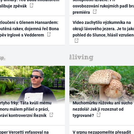
 slibuje zpěvák
osvobozování rukojmích padl br
premiéra
zloučení s Glenem Hansardem:
Video zachytilo výzkumníka na
outěná rakev, dojemná řeč Bona
okraji lávového jezera. Je to jak
zpěv Irglové s Vedderem
pohled do Slunce, hlásil vzruše
rtyho frky: Táta kvůli mému
Muchomůrku růžovku ani sucho
oru málem přišel o práci,
nezdolá! Jak ji rozeznat od
práví kontroverzní Řezník
tygrované?
per Vercetti vyfasoval na
V srpnu nezapomeňte přesadit