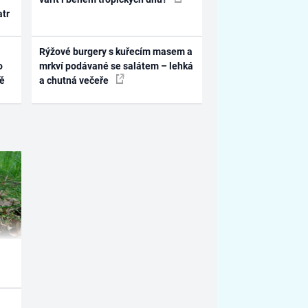
atr
Rýžové burgery s kuřecím masem a
o
mrkví podávané se salátem – lehká
ně
a chutná večeře