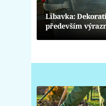
Libavka: Dekorati
především výrazn