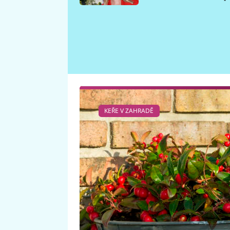
požáru
KEŘE V ZAHRADĚ