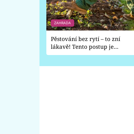
ZAHRADA
Pěstování bez rytí – to zní
lákavě! Tento postup je
vhodný jen pro některé
zahrady