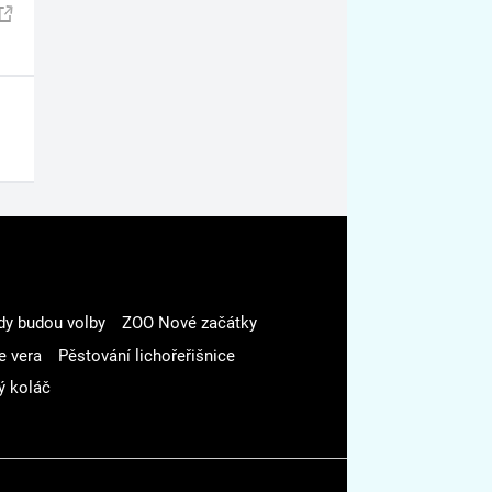
dy budou volby
ZOO Nové začátky
e vera
Pěstování lichořeřišnice
ý koláč