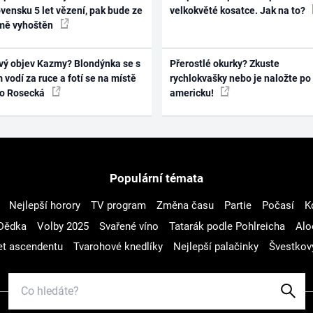
vensku 5 let vězení, pak bude ze
velkokvěté kosatce. Jak na to?
mě vyhoštěn
vý objev Kazmy? Blondýnka se s
Přerostlé okurky? Zkuste
 vodí za ruce a fotí se na místě
rychlokvašky nebo je naložte po
ko Rosecká
americku!
Populární témata
Nejlepší horory
TV program
Změna času
Partie
Počasí
K
Dědka
Volby 2025
Svařené víno
Tatarák podle Pohlreicha
Alo
t ascendentu
Tvarohové knedlíky
Nejlepší palačinky
Švestkov