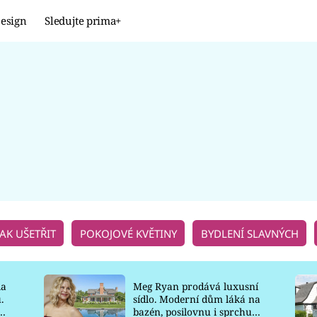
esign
Sledujte prima+
Design
TRENDY
JAK NA TO
PROMĚNY
NAŠE TIPY
JAK UŠETŘIT
POKOJOVÉ KVĚTINY
BYDLENÍ SLAVNÝCH
la
Meg Ryan prodává luxusní
.
sídlo. Moderní dům láká na
o
bazén, posilovnu i sprchu