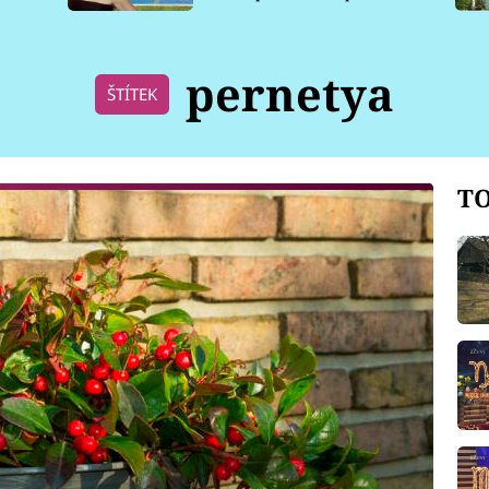
pro psy
pernetya
ŠTÍTEK
TO