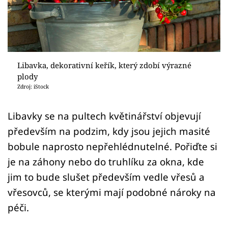
Sledujte prima+
Přihlášení
Libavka, dekorativní keřík, který zdobí výrazné
Sledujte nás
plody
Zdroj: iStock
Libavky se na pultech květinářství objevují
především na podzim, kdy jsou jejich masité
bobule naprosto nepřehlédnutelné. Pořiďte si
je na záhony nebo do truhlíku za okna, kde
jim to bude slušet především vedle vřesů a
vřesovců, se kterými mají podobné nároky na
péči.