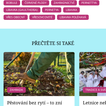
BOBULE
ČERVENÉ PLODY
ZAHRADNICTVÍ
PERNETTYA
LIBAVKA (GAULTHERIA)
PERNETYA
LIBAVKA
VŘES OBECNÝ
VŘESOVCOVITÉ
LIBAVKA POLÉHAVÁ
PŘEČTĚTE SI TAKÉ
ZAHRADA
TRADICE A SVÁ
Pěstování bez rytí – to zní
Letnice ne