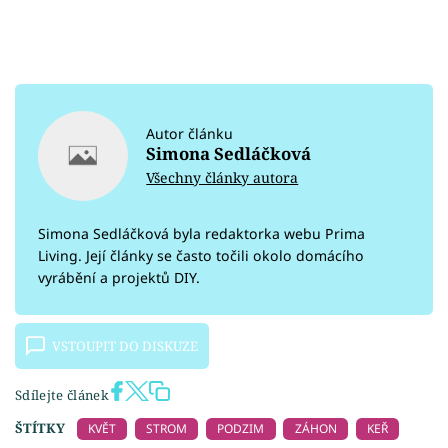
Autor článku
Simona Sedláčková
Všechny články autora
Simona Sedláčková byla redaktorka webu Prima
Living. Její články se často točili okolo domácího
vyrábění a projektů DIY.
VSTOUPIT DO DISKUZE
Sdílejte článek
ŠTÍTKY
KVĚT
STROM
PODZIM
ZÁHON
KEŘ