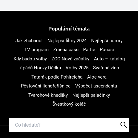
Populární témata
Jak zhubnout
Nejlepší filmy 2024
Nejlepší horory
TV program
Změna času
Partie
Počasí
Kdy budou volby
ZOO Nové začátky
Auto – katalog
7 pádů Honzy Dědka
Volby 2025
Svařené víno
Tatarák podle Pohlreicha
Aloe vera
Pěstování lichořeřišnice
Výpočet ascendentu
Tvarohové knedlíky
Nejlepší palačinky
Švestkový koláč