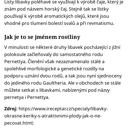
Listy libavky poléhavé se využívají k výrobě čaje, který je
znám pod názvem horský čaj. Stejně tak se lístky
používají k výrobě aromatických olejů, které jsou
vhodné pro tlumení bolestí svalů a při revmatismu.
Jak je to se jménem rostliny
V minulosti se některé druhy libavek pocházející z jižní
polokoule začleňovaly do samostatného rodu
Pernettya. Členění však nezaznamenalo stálé a
spolehlivé morfologické a genetické rozdíly na
podporu uznání dvou rodů, a tak jsou nyní sjednoceny
do jediného rodu Gaultheria. Ale v obchodech se stále
můžete setkat s libavkami, nabízenými pod názvy
pernetya i Pernettya.
Zdroj:
https://www.ireceptar.cz/specialy/libavky-
okrasne-keriky-s-atraktivnimi-plody-jak-o-ne-
pecovat.html;