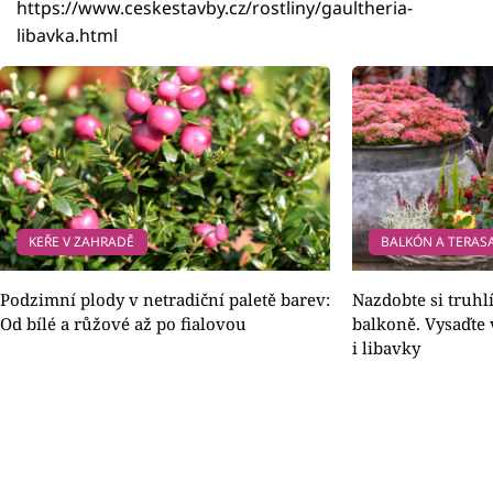
https://www.ceskestavby.cz/rostliny/gaultheria-
libavka.html
KEŘE V ZAHRADĚ
BALKÓN A TERAS
Podzimní plody v netradiční paletě barev:
Nazdobte si truhl
Od bílé a růžové až po fialovou
balkoně. Vysaďte 
i libavky