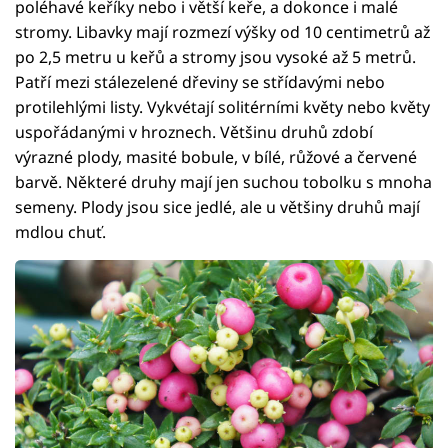
poléhavé keříky nebo i větší keře, a dokonce i malé
stromy. Libavky mají rozmezí výšky od 10 centimetrů až
po 2,5 metru u keřů a stromy jsou vysoké až 5 metrů.
Patří mezi stálezelené dřeviny se střídavými nebo
protilehlými listy. Vykvétají solitérními květy nebo květy
uspořádanými v hroznech. Většinu druhů zdobí
výrazné plody, masité bobule, v bílé, růžové a červené
barvě. Některé druhy mají jen suchou tobolku s mnoha
semeny. Plody jsou sice jedlé, ale u většiny druhů mají
mdlou chuť.