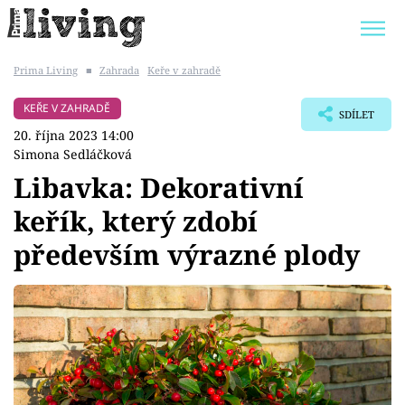
Prima Living
■
Zahrada
Keře v zahradě
Trendy:
JAK UŠETŘIT
POKOJOVÉ KVĚTINY
KEŘE V ZAHRADĚ
SDÍLET
BYDLENÍ SLAVNÝCH
ZAHRADA
20. října 2023 14:00
Simona Sedláčková
Libavka: Dekorativní
keřík, který zdobí
Témata
především výrazné plody
Bydlení
Zahrada
Design