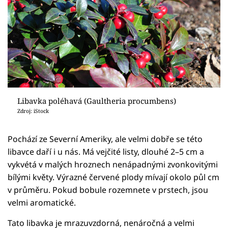
Libavka poléhavá (Gaultheria procumbens)
Zdroj: iStock
Pochází ze Severní Ameriky, ale velmi dobře se této
libavce daří i u nás. Má vejčité listy, dlouhé 2–5 cm a
vykvétá v malých hroznech nenápadnými zvonkovitými
bílými květy. Výrazné červené plody mívají okolo půl cm
v průměru. Pokud bobule rozemnete v prstech, jsou
velmi aromatické.
Tato libavka je mrazuvzdorná, nenáročná a velmi