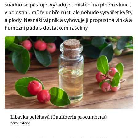
snadno se pěstuje. Vyžaduje umístění na plném slunci,
v polostínu může dobře růst, ale nebude vytvářet květy
a plody. Nesnáší vápník a vyhovuje jí propustná vlhká a
humózní půda s dostatkem rašeliny.
Libavka poléhavá (Gaultheria procumbens)
Zdroj: iStock