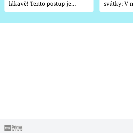
lákavě! Tento postup je
svátky: V n
vhodný jen pro některé
pondělí z
zahrady