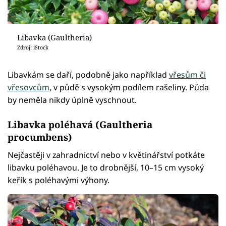
Libavka (Gaultheria)
Zdroj: iStock
Libavkám se daří, podobně jako například
vřesům či
vřesovcům
, v půdě s vysokým podílem rašeliny. Půda
by neměla nikdy úplně vyschnout.
Libavka poléhavá (Gaultheria
procumbens)
Nejčastěji v zahradnictví nebo v květinářství potkáte
libavku poléhavou. Je to drobnější, 10–15 cm vysoký
keřík s poléhavými výhony.