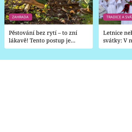
ZAHRADA
TRADICE A SVÁ
Pěstování bez rytí – to zní
Letnice ne
lákavě! Tento postup je
svátky: V n
vhodný jen pro některé
pondělí z
zahrady