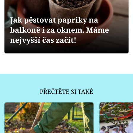
Sledujte prima+
Jak pěstovat papriky na
Přihlášení
balkoně i za oknem. Máme
nejvyšší čas začít!
Sledujte nás
PŘEČTĚTE SI TAKÉ