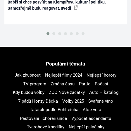
Babiš si chce posvítit na Klempířovu kulturní politiku.
Samozřejmě budu reagovat, uvedl
Populární témata
Jak zhubnout
Nejlepší filmy 2024
Nejlepší horory
TV program
Změna času
Partie
Počasí
Kdy budou volby
ZOO Nové začátky
Auto – katalog
7 pádů Honzy Dědka
Volby 2025
Svařené víno
Tatarák podle Pohlreicha
Aloe vera
Pěstování lichořeřišnice
Výpočet ascendentu
Tvarohové knedlíky
Nejlepší palačinky