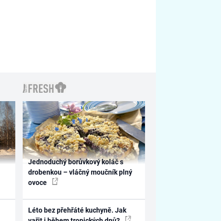
Jednoduchý borůvkový koláč s
drobenkou – vláčný moučník plný
ovoce
Léto bez přehřáté kuchyně. Jak
vařit i během tropických dnů?