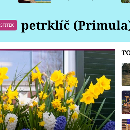
pro psy
petrklíč (Primula
ŠTÍTEK
TO