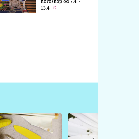
horoskop od 7.4. -
13.4.