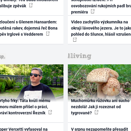
 slibuje zpěvák
osvobozování rukojmích padl br
premiéra
zloučení s Glenem Hansardem:
Video zachytilo výzkumníka na
outěná rakev, dojemná řeč Bona
okraji lávového jezera. Je to jak
zpěv Irglové s Vedderem
pohled do Slunce, hlásil vzruše
rtyho frky: Táta kvůli mému
Muchomůrku růžovku ani sucho
oru málem přišel o práci,
nezdolá! Jak ji rozeznat od
práví kontroverzní Řezník
tygrované?
per Vercetti vyfasoval na
V srpnu nezapomeňte přesadit