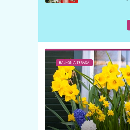
požáru
BALKÓN A TERASA