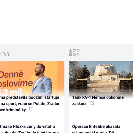
ma představila podzim: startuje
Tank KV-1 Němce dokonale
ma sport, vrací se Polabí, Zrádci
zaskočil
ové kriminálky
thiase Hložka ženy do vztahu
Operace Entebbe ukázala
dy uhnaly: Teď budu iniciátorem
schopnosti Izraele. Při