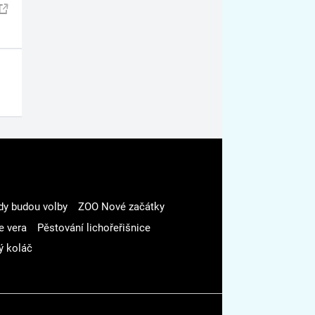
dy budou volby
ZOO Nové začátky
e vera
Pěstování lichořeřišnice
ý koláč