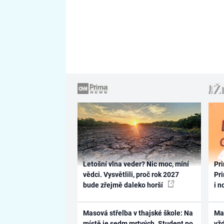
Letošní vlna veder? Nic moc, míní
Pri
vědci. Vysvětlili, proč rok 2027
Pri
bude zřejmě daleko horší
i n
Masová střelba v thajské škole: Na
Ma
místě je sedm mrtvých. Student po
vž