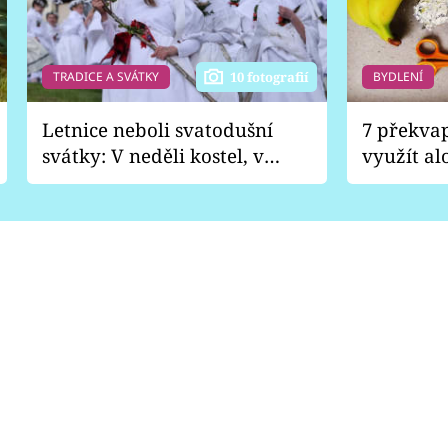
TRADICE A SVÁTKY
BYDLENÍ
10 fotografií
Letnice neboli svatodušní
7 překva
svátky: V neděli kostel, v
využít al
pondělí zábava
Nabrousí
nádobí