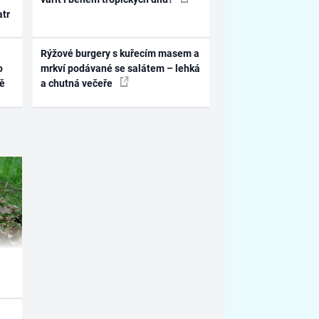
atr
Rýžové burgery s kuřecím masem a
o
mrkví podávané se salátem – lehká
ně
a chutná večeře