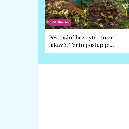
ZAHRADA
Pěstování bez rytí – to zní
lákavě! Tento postup je
vhodný jen pro některé
zahrady