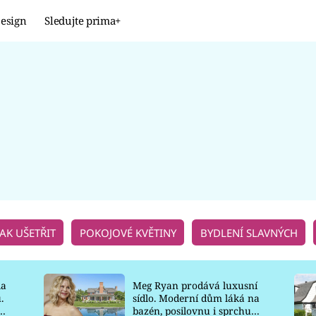
esign
Sledujte prima+
Design
TRENDY
JAK NA TO
PROMĚNY
NAŠE TIPY
JAK UŠETŘIT
POKOJOVÉ KVĚTINY
BYDLENÍ SLAVNÝCH
la
Meg Ryan prodává luxusní
.
sídlo. Moderní dům láká na
o
bazén, posilovnu i sprchu