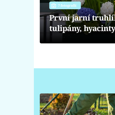
7 fotografií
První jarní truhlí
tulipány, hyacint