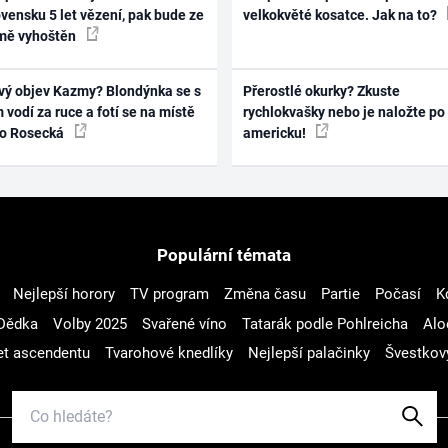
vensku 5 let vězení, pak bude ze
velkokvěté kosatce. Jak na to?
mě vyhoštěn
vý objev Kazmy? Blondýnka se s
Přerostlé okurky? Zkuste
 vodí za ruce a fotí se na místě
rychlokvašky nebo je naložte po
ko Rosecká
americku!
Populární témata
Nejlepší horory
TV program
Změna času
Partie
Počasí
K
Dědka
Volby 2025
Svařené víno
Tatarák podle Pohlreicha
Alo
t ascendentu
Tvarohové knedlíky
Nejlepší palačinky
Švestkov