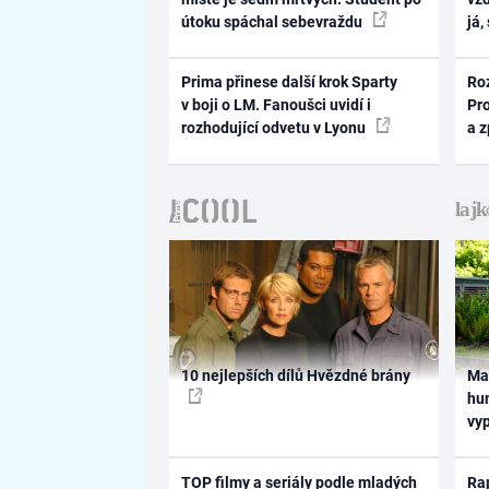
útoku spáchal sebevraždu
já,
Prima přinese další krok Sparty
Ro
v boji o LM. Fanoušci uvidí i
Pr
rozhodující odvetu v Lyonu
a 
10 nejlepších dílů Hvězdné brány
Ma
hum
vy
TOP filmy a seriály podle mladých
Rap