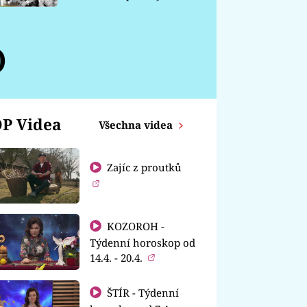
chátrá
)
P Videa
Všechna videa
Zajíc z proutků
KOZOROH -
Týdenní horoskop od
14.4. - 20.4.
ŠTÍR - Týdenní