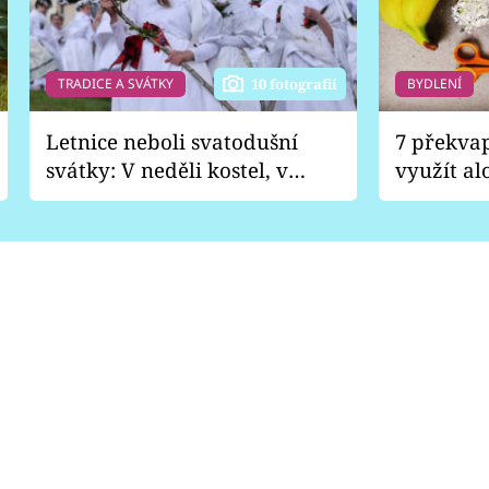
TRADICE A SVÁTKY
BYDLENÍ
10 fotografií
Letnice neboli svatodušní
7 překva
svátky: V neděli kostel, v
využít al
pondělí zábava
Nabrousí
nádobí