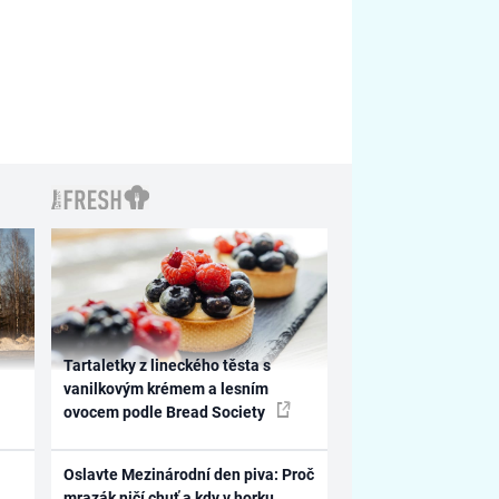
Tartaletky z lineckého těsta s
vanilkovým krémem a lesním
ovocem podle Bread Society
Oslavte Mezinárodní den piva: Proč
mrazák ničí chuť a kdy v horku