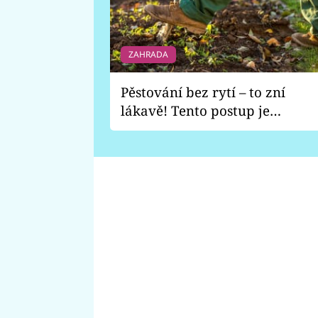
ZAHRADA
Pěstování bez rytí – to zní
lákavě! Tento postup je
vhodný jen pro některé
zahrady