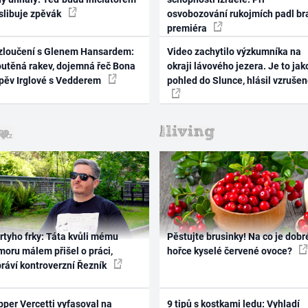
 slibuje zpěvák
osvobozování rukojmích padl br
premiéra
zloučení s Glenem Hansardem:
Video zachytilo výzkumníka na
outěná rakev, dojemná řeč Bona
okraji lávového jezera. Je to jak
zpěv Irglové s Vedderem
pohled do Slunce, hlásil vzruše
rtyho frky: Táta kvůli mému
Pěstujte brusinky! Na co je dobr
oru málem přišel o práci,
hořce kyselé červené ovoce?
práví kontroverzní Řezník
per Vercetti vyfasoval na
9 tipů s kostkami ledu: Vyhladí