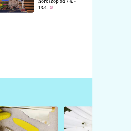
horoskop od 7.4. -
13.4.