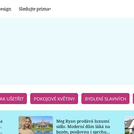
esign
Sledujte prima+
Design
TRENDY
JAK NA TO
PROMĚNY
NAŠE TIPY
JAK UŠETŘIT
POKOJOVÉ KVĚTINY
BYDLENÍ SLAVNÝCH
la
Meg Ryan prodává luxusní
.
sídlo. Moderní dům láká na
o
bazén, posilovnu i sprchu