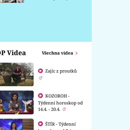
chátrá
P Videa
Všechna videa
Zajíc z proutků
KOZOROH -
Týdenní horoskop od
14.4. - 20.4.
ŠTÍR - Týdenní