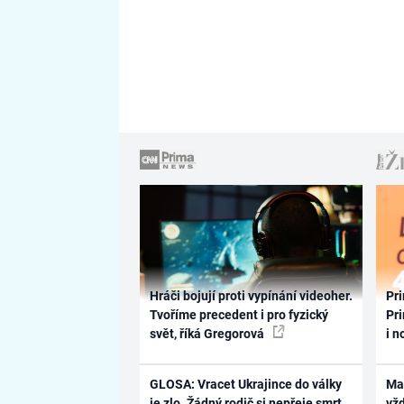
Hráči bojují proti vypínání videoher.
Pri
Tvoříme precedent i pro fyzický
Pri
svět, říká Gregorová
i n
GLOSA: Vracet Ukrajince do války
Ma
je zlo. Žádný rodič si nepřeje smrt
vž