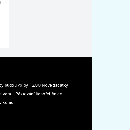
dy budou volby
ZOO Nové začátky
e vera
Pěstování lichořeřišnice
ý koláč