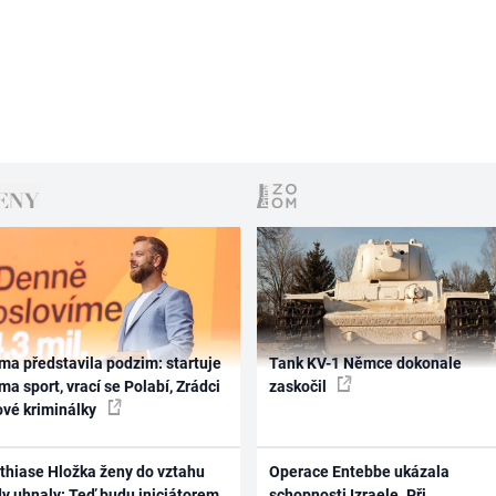
ma představila podzim: startuje
Tank KV-1 Němce dokonale
ma sport, vrací se Polabí, Zrádci
zaskočil
ové kriminálky
thiase Hložka ženy do vztahu
Operace Entebbe ukázala
dy uhnaly: Teď budu iniciátorem
schopnosti Izraele. Při