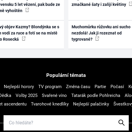
vensku 5 let vězení, pak bude ze
zmačkané šaty i zalijí květiny
mě vyhoštěn
vý objev Kazmy? Blondýnka se s
Muchomůrku růžovku ani sucho
 vodí za ruce a fotí se na místě
nezdolá! Jak ji rozeznat od
ko Rosecká
tygrované?
Populární témata
Nejlepší horory
TV program
Změna času
Partie
Počasí
K
Dědka
Volby 2025
Svařené víno
Tatarák podle Pohlreicha
Alo
t ascendentu
Tvarohové knedlíky
Nejlepší palačinky
Švestkov