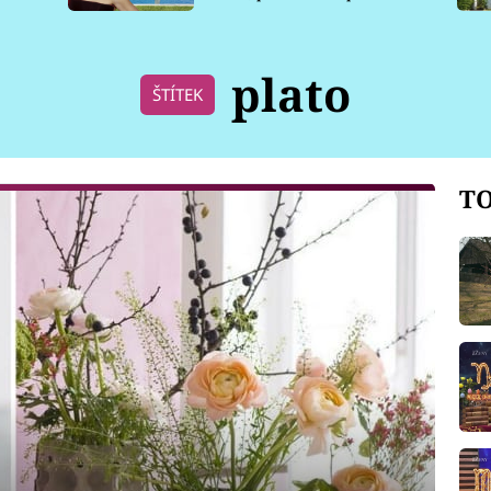
pro psy
plato
ŠTÍTEK
TO