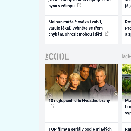
syna v zákopu
já,
Meloun může člověka i zabít,
Ro
varuje lékař. Vyhněte se třem
Pr
chybám, ohrozit mohou i děti
a 
10 nejlepších dílů Hvězdné brány
Ma
hum
vy
TOP filmy a seriály podle mladých
Rap