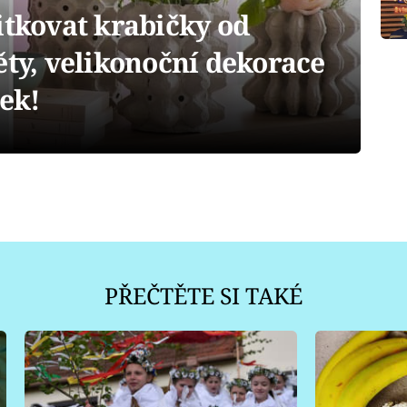
itkovat krabičky od
ěty, velikonoční dekorace
lek!
PŘEČTĚTE SI TAKÉ