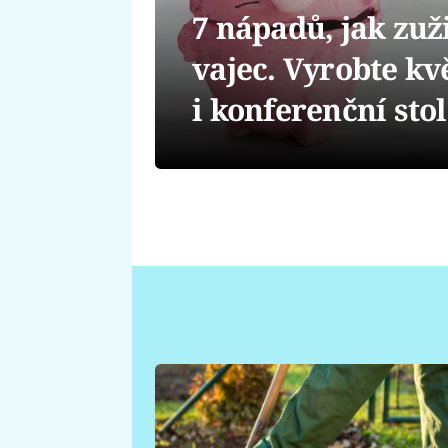
7 nápadů, jak zuž
vajec. Vyrobte kv
i konferenční sto