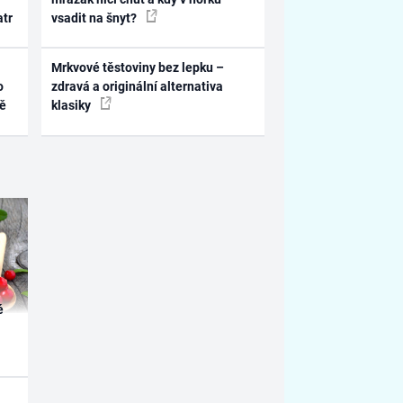
atr
vsadit na šnyt?
Mrkvové těstoviny bez lepku –
o
zdravá a originální alternativa
ně
klasiky
é