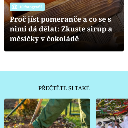
Sledujte prima+
10 fotografií
Proč jíst pomeranče a co se s
Přihlášení
nimi dá dělat: Zkuste sirup a
měsíčky v čokoládě
Sledujte nás
PŘEČTĚTE SI TAKÉ