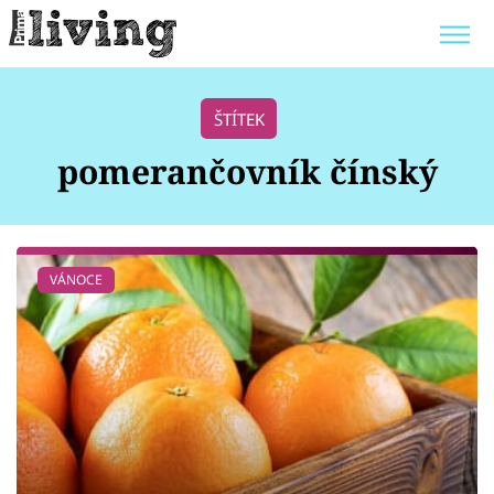
Trendy:
JAK UŠETŘIT
POKOJOVÉ KVĚTINY
ŠTÍTEK
BYDLENÍ SLAVNÝCH
ZAHRADA
pomerančovník čínský
Témata
VÁNOCE
Bydlení
Zahrada
Design