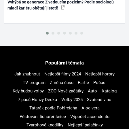
Vyhýbá se generace Z vedoucím pozicím? Podle sociologů
mladí kariéru obětují jistotě
Populární témata
Jak zhubnout
Nejlepší filmy 2024
Nejlepší horory
TV program
Změna času
Partie
Počasí
Kdy budou volby
ZOO Nové začátky
Auto – katalog
7 pádů Honzy Dědka
Volby 2025
Svařené víno
Tatarák podle Pohlreicha
Aloe vera
Pěstování lichořeřišnice
Výpočet ascendentu
Tvarohové knedlíky
Nejlepší palačinky