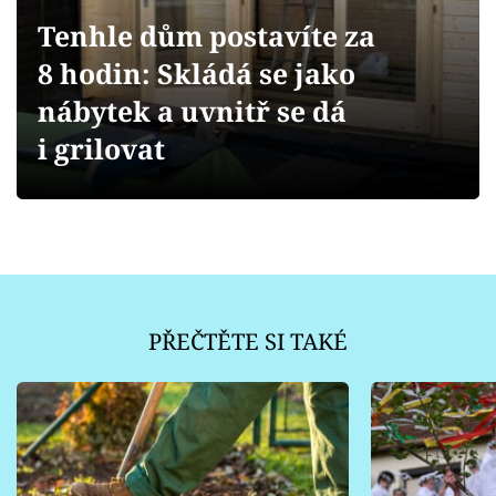
Sledujte prima+
Tenhle dům postavíte za
8 hodin: Skládá se jako
Přihlášení
nábytek a uvnitř se dá
i grilovat
Sledujte nás
PŘEČTĚTE SI TAKÉ