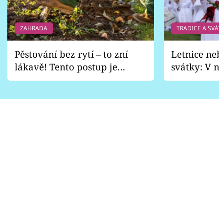
ZAHRADA
TRADICE A SVÁ
Pěstování bez rytí – to zní
Letnice ne
lákavě! Tento postup je
svátky: V n
vhodný jen pro některé
pondělí z
zahrady