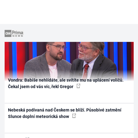
Vondra: Babiše nehlídáte, ale svítíte mu na uplácení voličů.
Čekal jsem od vás víc, řekl Gregor
Nebeská podívaná nad Českem se blíží. Působivé zatmění
Slunce doplní meteorická show