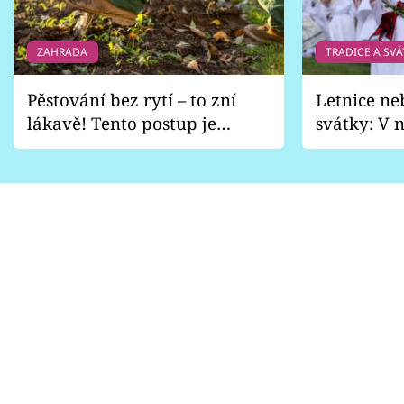
ZAHRADA
TRADICE A SVÁ
Pěstování bez rytí – to zní
Letnice ne
lákavě! Tento postup je
svátky: V n
vhodný jen pro některé
pondělí z
zahrady