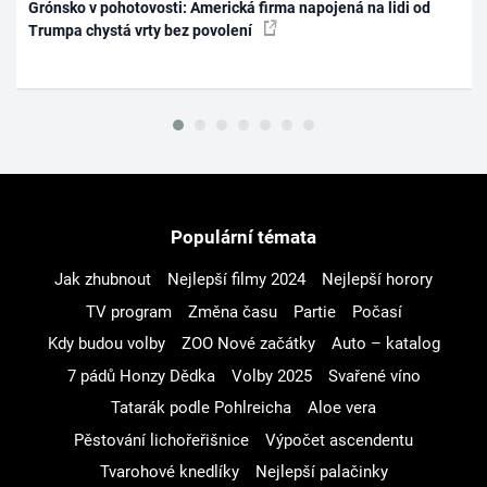
Grónsko v pohotovosti: Americká firma napojená na lidi od
Trumpa chystá vrty bez povolení
Populární témata
Jak zhubnout
Nejlepší filmy 2024
Nejlepší horory
TV program
Změna času
Partie
Počasí
Kdy budou volby
ZOO Nové začátky
Auto – katalog
7 pádů Honzy Dědka
Volby 2025
Svařené víno
Tatarák podle Pohlreicha
Aloe vera
Pěstování lichořeřišnice
Výpočet ascendentu
Tvarohové knedlíky
Nejlepší palačinky