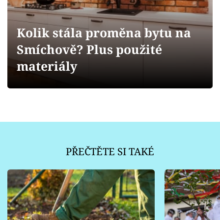
Sledujte prima+
Kolik stála proměna bytu na
Přihlášení
Smíchově? Plus použité
materiály
Sledujte nás
PŘEČTĚTE SI TAKÉ