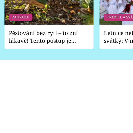
ZAHRADA
TRADICE A SVÁ
Pěstování bez rytí – to zní
Letnice ne
lákavě! Tento postup je
svátky: V n
vhodný jen pro některé
pondělí z
zahrady