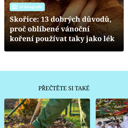
Sledujte prima+
11 fotografií
Skořice: 13 dobrých důvodů,
Přihlášení
proč oblíbené vánoční
koření používat taky jako lék
Sledujte nás
PŘEČTĚTE SI TAKÉ