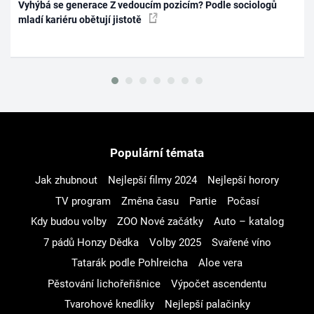
Vyhýbá se generace Z vedoucím pozicím? Podle sociologů
mladí kariéru obětují jistotě
Populární témata
Jak zhubnout
Nejlepší filmy 2024
Nejlepší horory
TV program
Změna času
Partie
Počasí
Kdy budou volby
ZOO Nové začátky
Auto – katalog
7 pádů Honzy Dědka
Volby 2025
Svařené víno
Tatarák podle Pohlreicha
Aloe vera
Pěstování lichořeřišnice
Výpočet ascendentu
Tvarohové knedlíky
Nejlepší palačinky