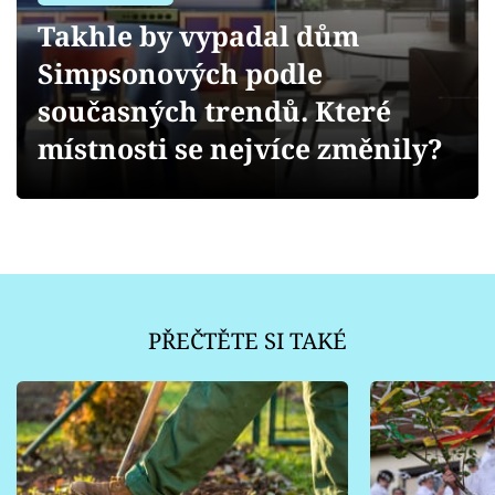
Sledujte prima+
Takhle by vypadal dům
Simpsonových podle
Přihlášení
současných trendů. Které
místnosti se nejvíce změnily?
Sledujte nás
PŘEČTĚTE SI TAKÉ