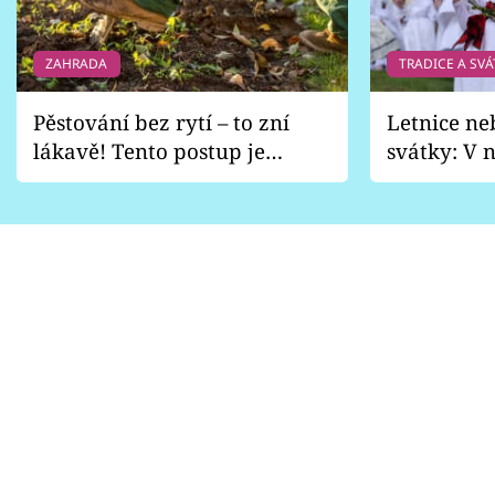
ZAHRADA
TRADICE A SVÁ
Pěstování bez rytí – to zní
Letnice ne
lákavě! Tento postup je
svátky: V n
vhodný jen pro některé
pondělí z
zahrady