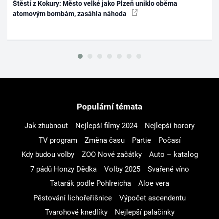
Štěstí z Kokury: Město velké jako Plzeň uniklo oběma
atomovým bombám, zasáhla náhoda
Populární témata
Jak zhubnout
Nejlepší filmy 2024
Nejlepší horory
TV program
Změna času
Partie
Počasí
Kdy budou volby
ZOO Nové začátky
Auto – katalog
7 pádů Honzy Dědka
Volby 2025
Svařené víno
Tatarák podle Pohlreicha
Aloe vera
Pěstování lichořeřišnice
Výpočet ascendentu
Tvarohové knedlíky
Nejlepší palačinky