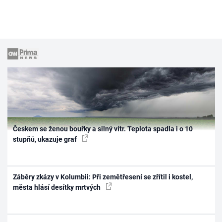
Českem se ženou bouřky a silný vítr. Teplota spadla i o 10
stupňů, ukazuje graf
Záběry zkázy v Kolumbii: Při zemětřesení se zřítil i kostel,
města hlásí desítky mrtvých