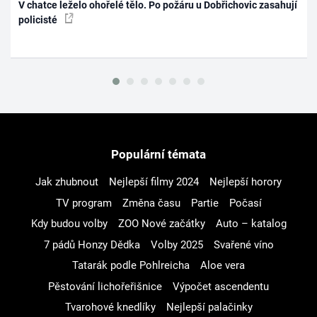
V chatce leželo ohořelé tělo. Po požáru u Dobřichovic zasahují
policisté
Populární témata
Jak zhubnout
Nejlepší filmy 2024
Nejlepší horory
TV program
Změna času
Partie
Počasí
Kdy budou volby
ZOO Nové začátky
Auto – katalog
7 pádů Honzy Dědka
Volby 2025
Svařené víno
Tatarák podle Pohlreicha
Aloe vera
Pěstování lichořeřišnice
Výpočet ascendentu
Tvarohové knedlíky
Nejlepší palačinky