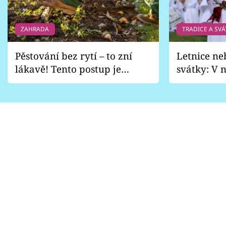
ZAHRADA
TRADICE A SVÁ
Pěstování bez rytí – to zní
Letnice ne
lákavě! Tento postup je
svátky: V n
vhodný jen pro některé
pondělí z
zahrady