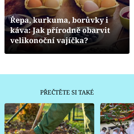
Sledujte prima+
Řepa, kurkuma, borůvky i
Přihlášení
káva: Jak přírodně obarvit
velikonoční vajíčka?
Sledujte nás
PŘEČTĚTE SI TAKÉ