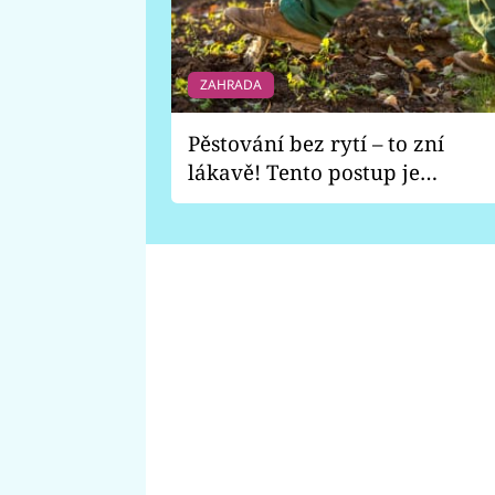
ZAHRADA
Pěstování bez rytí – to zní
lákavě! Tento postup je
vhodný jen pro některé
zahrady