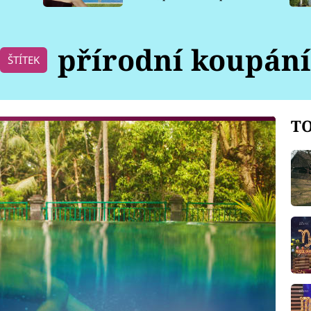
pro psy
přírodní koupán
ŠTÍTEK
TO