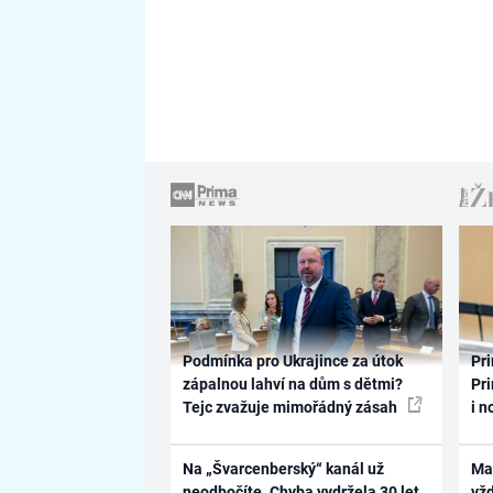
Podmínka pro Ukrajince za útok
Pri
zápalnou lahví na dům s dětmi?
Pri
Tejc zvažuje mimořádný zásah
i n
Na „Švarcenberský“ kanál už
Ma
neodbočíte. Chyba vydržela 30 let,
vž