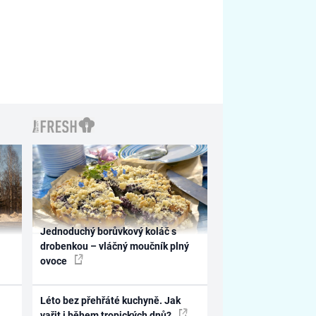
Jednoduchý borůvkový koláč s
drobenkou – vláčný moučník plný
ovoce
Léto bez přehřáté kuchyně. Jak
vařit i během tropických dnů?