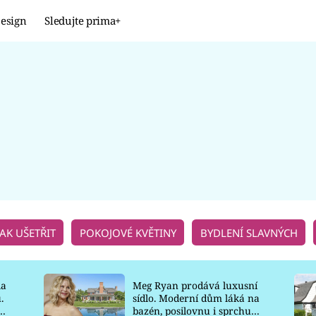
esign
Sledujte prima+
Design
TRENDY
JAK NA TO
PROMĚNY
NAŠE TIPY
JAK UŠETŘIT
POKOJOVÉ KVĚTINY
BYDLENÍ SLAVNÝCH
la
Meg Ryan prodává luxusní
.
sídlo. Moderní dům láká na
o
bazén, posilovnu i sprchu