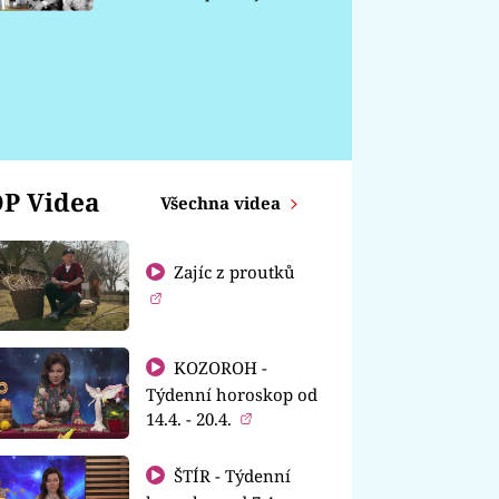
chátrá
í
P Videa
Všechna videa
Zajíc z proutků
KOZOROH -
Týdenní horoskop od
14.4. - 20.4.
ŠTÍR - Týdenní