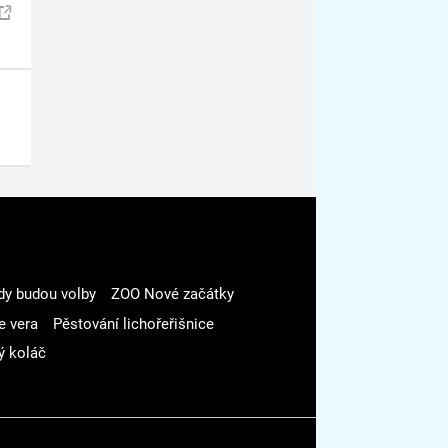
dy budou volby
ZOO Nové začátky
e vera
Pěstování lichořeřišnice
ý koláč