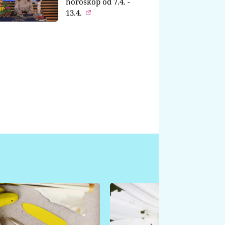
horoskop od 7.4. -
13.4.