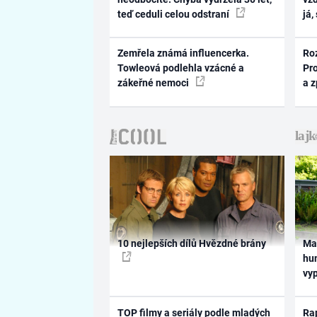
teď ceduli celou odstraní
já,
Zemřela známá influencerka.
Ro
Towleová podlehla vzácné a
Pr
zákeřné nemoci
a 
10 nejlepších dílů Hvězdné brány
Ma
hum
vy
TOP filmy a seriály podle mladých
Rap