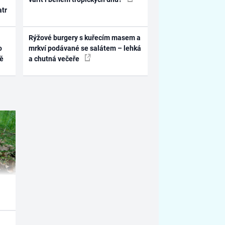
atr
Rýžové burgery s kuřecím masem a
o
mrkví podávané se salátem – lehká
ně
a chutná večeře