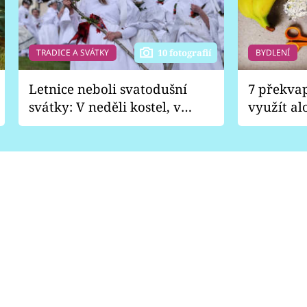
TRADICE A SVÁTKY
BYDLENÍ
10 fotografií
Letnice neboli svatodušní
7 překva
svátky: V neděli kostel, v
využít al
pondělí zábava
Nabrousí
nádobí