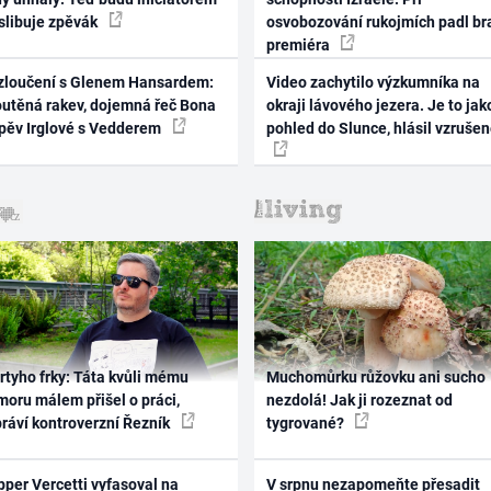
 slibuje zpěvák
osvobozování rukojmích padl br
premiéra
zloučení s Glenem Hansardem:
Video zachytilo výzkumníka na
outěná rakev, dojemná řeč Bona
okraji lávového jezera. Je to jak
zpěv Irglové s Vedderem
pohled do Slunce, hlásil vzruše
rtyho frky: Táta kvůli mému
Muchomůrku růžovku ani sucho
oru málem přišel o práci,
nezdolá! Jak ji rozeznat od
práví kontroverzní Řezník
tygrované?
per Vercetti vyfasoval na
V srpnu nezapomeňte přesadit