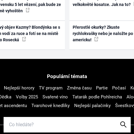
vensku 5 let vězení, pak bude ze
velkokvěté kosatce. Jak na to?
mě vyhoštěn
vý objev Kazmy? Blondýnka se s
Přerostlé okurky? Zkuste
 vodí za ruce a fotí se na místě
rychlokvašky nebo je naložte po
ko Rosecká
americku!
Populární témata
Nejlepší horory
TV program
Změna času
Partie
Počasí
K
Dědka
Volby 2025
Svařené víno
Tatarák podle Pohlreicha
Alo
t ascendentu
Tvarohové knedlíky
Nejlepší palačinky
Švestkov