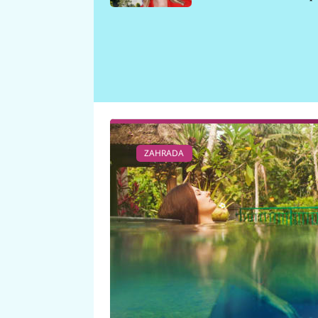
požáru
ZAHRADA