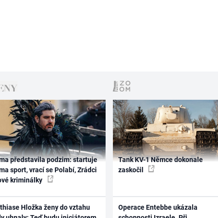
ma představila podzim: startuje
Tank KV-1 Němce dokonale
ma sport, vrací se Polabí, Zrádci
zaskočil
ové kriminálky
thiase Hložka ženy do vztahu
Operace Entebbe ukázala
dy uhnaly: Teď budu iniciátorem
schopnosti Izraele. Při